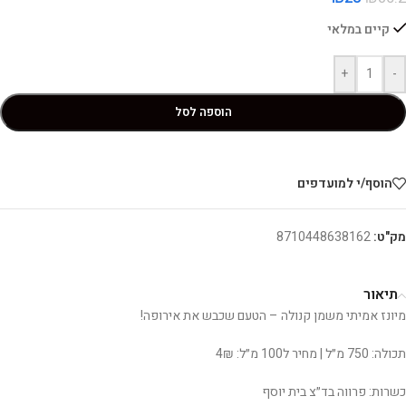
קיים במלאי
+
-
הוספה לסל
הוסף/י למועדפים
מק"ט:
8710448638162
תיאור
מיונז אמיתי משמן קנולה – הטעם שכבש את אירופה!
תכולה: 750 מ״ל | מחיר ל100 מ״ל: 4₪
כשרות: פרווה בד״צ בית יוסף