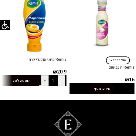
Remia מיונז הולנדי קרמי
אזל מהמלאי
Remia רוטב שום
₪
20.9
₪
16
+
-
הוספה לסל
מידע נוסף