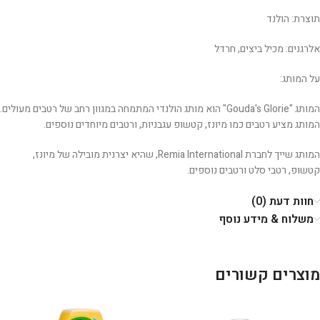
תוצרת: הולנד
אלרגנים: מכיל ביצים, חרדל
על המותג:
המותג "Gouda's Glorie" הוא מותג הולנדי המתמחה במגוון רחב של רטבים מעולים.
המותג מציע רטבים כמו מיונז, קטשופ עגבניות, ורטבים מיוחדים נוספים.
המותג שייך לחברת Remia International, שהיא יצרנית מובילה של מיונז,
קטשופ, רטבי סלט ורטבים נוספים.
חוות דעת (0)
משלוח & מידע נוסף
מוצרים קשורים