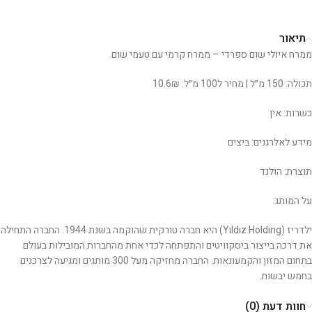
תיאור
ממרח איולי שום ספרדי – ממרח קרמי עם טעמי שום.
תכולה: 150 מ״ל | מחיר ל100 מ״ל: 10.6₪
כשרות: אין
מידע לאלרגנים: ביצים
תוצרת: הולנד
על המותג:
ילדריז (Yıldız Holding) היא חברה טורקית שהוקמה בשנת 1944. החברה התחילה
את דרכה בייצור ביסקוויטים והתפתחה לכדי אחת מהחברות המובילות בעולם
בתחום המזון והקמעונאות. החברה מחזיקה מעל 300 מותגים ומגיעה לצרכנים
בחמש יבשות.
חוות דעת (0)