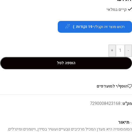
קיים במלאי
רכוש מוצר זה וקבל/י
19
נקודות :)
+
-
הוספה לסל
הוסף/י למועדפים
מק"ט:
7290008423168
תיאור
הסומסומיה היא מעדן המכיל מרכיבים טבעיים ועשיר בסידן, ויטמנים ומינרלים.