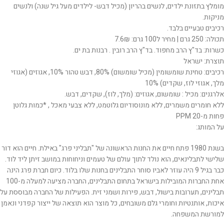
מומלץ בתזונת ילדים, לנשים בהריון (מכיל דבש- לילדים מעל גיל שנה) ולנשים
מניקות.
רכיבים טבעיים בלבד.
תכולה: 250 גרם | מחיר ל100 גרם: 7.6₪
כשרות: בד"ץ הרב מחפוד. בד"ץ הרב רובין . רבנות בת ים.
תוצרת: ישראל
רכיבים: טחינת שומשומין (מכיל שומשום) 80%, דבש טהור 10%, אגוזים (אגוזי
מלך, אגוזי לוז, שקדים) 10%
אלרגנים: מכיל : שומשום, אגוזים: (מלך, לוז), שקדים, דבש.
ללא חומרים משמרים, ללא מונוסודיום גלוטמט, ללא צבעי מאכל , *כמות גלוטן
פחות מ-20 PPM
על המותג:
בשנת 1980 פתח חיים את החנות הראשונה של "תבליני פרג" באילת. חיים הוא דור
שלישי לתבלינאים, הוא נולד לתוך עולם של טעמים וניחוחות במושב זיתן ליד לוד.
כבר בגיל 9 היה עוזר לאביו סוחר התבלינים בחנות שלו בלוד. כיום חברת פרג הינה
אחת החברות המובילות בישראל בתחום התבלינים, החברה מציעה למעלה מ-100
תבלינים, תערובות בישול, דבש, פירות ושמני זית. הפעילות של החברה מבוססת על
איכות, אותנטיות וחומרי גלם משובחים, כל מוצר הוא תוצאה של ייצור קפדני ונאמן
למורשת המשפחה.