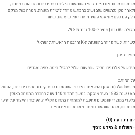
שומשום שחור אורגניים. זרעי השומשום נצלים בטמפרטורות גבוהות במיוחד,
ולאחר מכן נכתשים שוב ושוב במכתש מיוחד ליצירת משחה. ממרח בעל מרקם
חלק עם טעם אומאמי עשיר וייחודי של שומשום שחור.
תכולה: 80 גרם | מחיר ל-100 גרם: 79.8₪
כשרות: כשר פרווה בהשגחת ה-K והרבנות הראשית לישראל
תוצרת: יפן
מידע על אלרגנים: מכיל: שומשום. עלול להכיל: חיטה, סויה ואגוזים.
על המותג:
Wadaman (וודאמן) הוא אחד מיצרני השומשום הוותיקים והמוערכים ביפן, הפועל
מאז שנת 1883 בעיר אוסקה. במשך יותר מ־140 שנה החברה מתמחה באופן
בלעדי במוצרי שומשום ונחשבת למומחית בתחום הקלייה, העיבוד והייצור של זרעי
שומשום, שמני שומשום וממרחי שומשום איכותיים.
חוות דעת (0)
משלוח & מידע נוסף