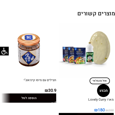
מוצרים קשורים
חצילים עם מיסו קינזאנג'י
אזל מהמלאי
₪
30.9
מבצע
הוספה לסל
מארז Lovely Curry
₪
180
₪
200