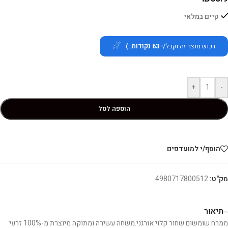
קיים במלאי
רכוש מוצר זה וקבל/י
63
נקודות :)
+
-
הוספה לסל
הוסף/י למועדפים
מק"ט:
4980717800512
תיאור
ממרח שומשום שחור קלוי אורגני.משחה עשירה ומתוקה מיוצרת מ-100% זרעי