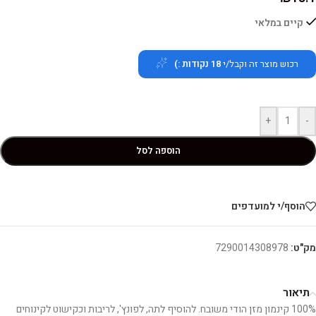
קיים במלאי
רכוש מוצר זה וקבל/י
18
נקודות :)
+
-
הוספה לסל
הוסף/י למועדפים
מק"ט:
7290014308978
תיאור
100% קינמון מזן הודי משובח. להוסיף לתה, לפונץ', לריבות וכקישוט לקינוחים