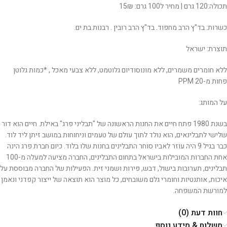
תכולה:120 גרם | מחיר ל100 גרם: 15₪
כשרות: בד"ץ הרב מחפוד. בד"ץ הרב רובין . רבנות בת ים.
תוצרת: ישראל
ללא חומרים משמרים, ללא מונוסודיום גלוטמט, ללא צבעי מאכל , *כמות גלוטן
פחות מ-20 PPM
על המותג:
בשנת 1980 פתח חיים את החנות הראשונה של "תבליני פרג" באילת. חיים הוא דור
שלישי לתבלינאים, הוא נולד לתוך עולם של טעמים וניחוחות במושב זיתן ליד לוד.
כבר בגיל 9 היה עוזר לאביו סוחר התבלינים בחנות שלו בלוד. כיום חברת פרג הינה
אחת החברות המובילות בישראל בתחום התבלינים, החברה מציעה למעלה מ-100
תבלינים, תערובות בישול, דבש, פירות ושמני זית. הפעילות של החברה מבוססת על
איכות, אותנטיות וחומרי גלם משובחים, כל מוצר הוא תוצאה של ייצור קפדני ונאמן
למורשת המשפחה.
חוות דעת (0)
משלוח & מידע נוסף