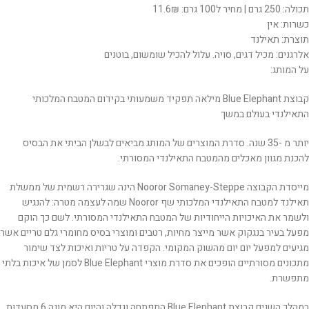
תכולה: 250 גרם | מחיר ל100 גרם: 11.6₪
כשרות: אין
תוצרת: תאילנד
אלרגנים: מכיל דגים, סויה. עלול להכיל שומשום, בוטנים
על המותג:
קבוצת Blue Elephant מילאה תפקיד משמעותי בקידום המטבח המלכותי
התאילנדי בעולם במשך
יותר מ -35 שנה. סדרת המוצרים של המותג מביאים לבשלן הביתי את הבסיס
להכנת מגוון מאכלים מהמטבח התאילנדי המסורתי.
מייסדת הקבוצה Nooror Somaney-Steppe הינה שגרירה רשמית של ממשלת
תאילנד למטבח התאילנדי המלכותי שף Nooror שמה לעצמה מטרה: להנגיש
ולשמר את האיכויות הייחודיות של המטבח התאילנדי המסורתי. לשם כך הוקם
מפעל בעיר בנגקוק אשר מייצר מחיות, רטבים ומוצרי בסיס מחומרי גלם טריים אשר
מגיעים למפעל יום יום מהשוק המקומי. הקפדה על טריות ואיכות לצד שימור
מתכונים מסורתיים הופכים את סדרת מוצרי Blue Elephant לסמן של איכות בלתי
מתפשרת.
במהלך השנים קבוצת Blue Elephant התפתחה וגדלה והיום היא מונה 6 מסעדות