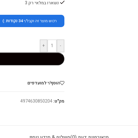
נשארו במלאי רק 3
רכוש מוצר זה וקבל/י
34
נקודות :)
+
-
הוסף/י למועדפים
מק"ט:
4974630850204
תיאור
חוות דעת (0)
משלוח & מידע נוסף