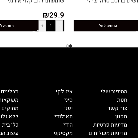
ים ברוטב סויה וצ'ילי
שומשום זהוב קלוי אורגני
₪
29.9
+
-
הוספה לסל
הוספה ל
הסיפור שלי
איטלקי
תבלינים
חנות
סיני
משקאות
צור קשר
יפני
מתוקים
תקנון
תאילנדי
ללא גלוט
מדיניות פרטיות
הודי
כלי בית
מדיניות משלוחים
מקסיקני
עיצוב הב