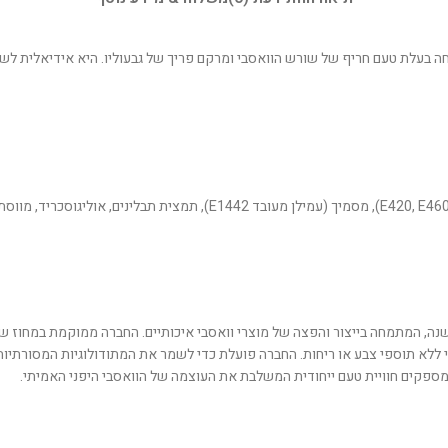
משחה בעלת טעם חריף של שורש הוואסבי ומרקם פריך של גבעוליו. היא אידיאלית לשי
Tamaruya Hont היא חברה יפנית מסורתית עם היסטוריה ארוכה של מעל 100 שנה, המתמחה בייצור והפצה של מוצרי וואסבי א
בשורש וואסבי טבעי ללא תוספי צבע או ריחות. החברה פועלת כדי לשמר את המתודולוגיות 