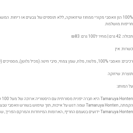
100% הון וואסבי מקורי ממחוז שיזואוקה, ללא תוספים של צבעים או ריחות. ה
חריפות מושלמת.
תכולה: 42 גרם | מחיר ל100 גרם: ₪83
כשרות: אין
רכיבים: וואסבי 100%, מלטוז, מלח, שמן צמחי, סיבי חיטה (מכיל גלוטן), מסמיכים (E420, E460), מסמיך (עמילן מעובד E1442), תמצית תבלינים, אוליגוסכריד, מווסתי חומציות (E330, E300), מייצב (E415).
תוצרת: שיזוקה
על המותג:
en
הקמתה, Tamaruya Honten שמה דגש על איכות, תוך שימוש 
Tamaruya Honten ידועים בטעמם החריף, הארומות המיוחדות והמרקם הפריך, שמספקים חוויית טעם ייחודית המשלבת את העוצמה של הוואסבי היפני האמיתי.