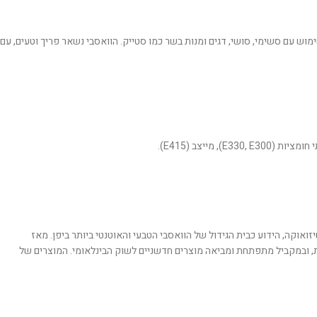
מוש עם סשימי, סושי, דגים ומנות בשר כמו סטייק. הוואסבי נשאר פריך וטעים, עם
יכותיים. החברה ממוקמת במחוז שיזואוקה, הידוע כבית הגידול של הוואסבי הטבעי והאוטנטי ביותר ביפן. מאז
המסורתיות, ובמקביל מתפתחת ומביאה מוצרים חדשניים לשוק הבינלאומי. המוצרים של