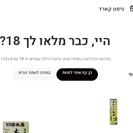
גיפט קארד
היי, כבר מלאו לך 18?
הכניסה והרכישה בחנות האתר מיועדת למי שמלאו לו 18 שנים בלבד.
כן, קח אותי לחנות
בחזרה לעמוד הבית
יפור שלי
מתכונים
מנוי ״אליטה פלוס״
חנות
פרסומים במדיה
צ