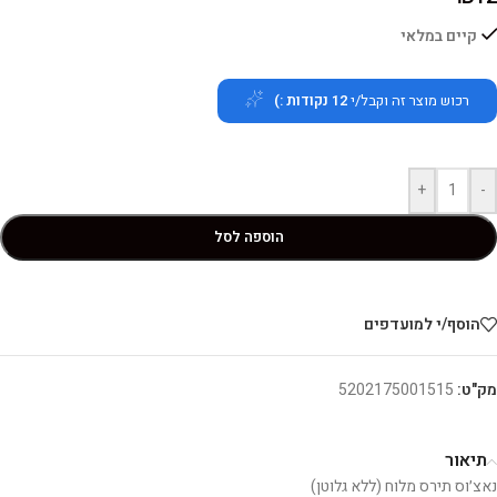
קיים במלאי
רכוש מוצר זה וקבל/י
12
נקודות :)
+
-
הוספה לסל
הוסף/י למועדפים
מק"ט:
5202175001515
תיאור
נאצ׳וס תירס מלוח (ללא גלוטן)