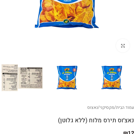
לחצו להגדלה
עמוד הבית
/
מקסיקני
/
נאצוס
נאצ׳וס תירס מלוח (ללא גלוטן)
₪
12