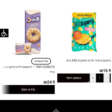
בימבם גרעיני תירס מתוקים 500 גרם
אזל מהמלאי
TINY DONUTS – דונאטס ללא גלוטן בטעם
₪
16.9
וניל
+
-
הוספה לסל
₪
24.9
מידע נוסף