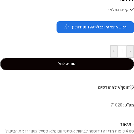
קיים במלאי
רכוש מוצר זה וקבל/י
199
נקודות :)
+
-
הוספה לסל
הוסף/י למועדפים
מק"ט:
71020
תיאור
סט 4 כוסות מדידה נירוסטה לבישול אסתטי עם מלא סטייל. משדרג את הבישול