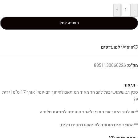
+
-
הוספה לסל
הוסף/י למועדפים
מק"ט:
8851130060226
תיאור
סכין רב שימושי בעל להב חד מאוד המותאם לחיתוך יום-יומי | אורך 17 ס"מ | ידית
עץ
*יש לנגב היטב את הסכין לאחר שטיפה למניעת חלודה.
**המוצר אינו מתאים לשימוש במדיח כלים.