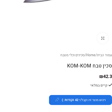
לחצו להגדלה
עמוד הבית
/
Home
/
סכינים וכלי מטבח
סכין טבח KOM-KOM
₪
42.3
קיים במלאי
רכוש מוצר זה וקבל/י
42
נקודות :)