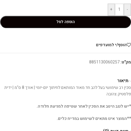
+
-
הוספה לסל
הוסף/י למועדפים
מק"ט:
8851130060257
תיאור
סכין רב שימושי בעל להב חד מאוד המותאם לחיתוך יום-יומי | אורך 8 ס"מ | ידית
פלסטיק צהובה
*יש לנגב היטב את הסכין לאחר שטיפה למניעת חלודה.
**המוצר אינו מתאים לשימוש במדיח כלים.