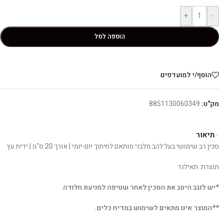
+
-
הוספה לסל
הוסף/י למועדפים
מק"ט:
8851130060349
תיאור
סכין רב שימושי בעל להב מלבני מותאם לחיתוך יום-יומי | אורך 20 ס"מ | ידית עץ
תוצרת: תאילנד
*יש לנגב היטב את הסכין לאחר שטיפה למניעת חלודה.
**המוצר אינו מתאים לשימוש במדיח כלים.