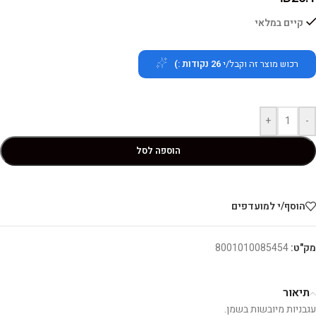
קיים במלאי
רכוש מוצר זה וקבל/י
26
נקודות :)
+
-
הוספה לסל
הוסף/י למועדפים
מק"ט:
8001010085454
תיאור
עגבניות מיובשות בשמן.