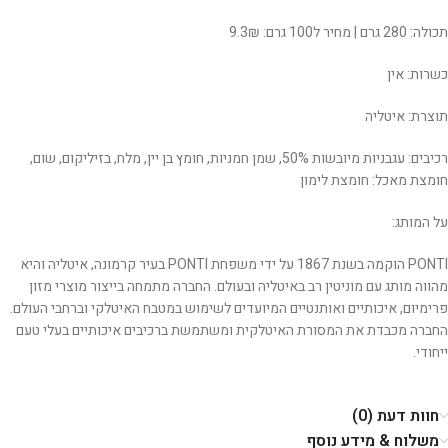
תכולה: 280 גרם | מחיר ל100 גרם: 9.3₪
כשרות: אין
תוצרת: איטליה
רכיבים: עגבניות מיובשות 50%, שמן חמניות, חומץ בן יין, מלח, בזיליקום, שום,
חומצת מאכל: חומצת לימון
על המותג:
PONTI הוקמה בשנת 1867 על ידי משפחת PONTI בעיר קרמונה, איטליה והיא
מהווה מותג עם מוניטין רב באיטליה ובעולם. החברה מתמחה בייצור מוצרי מזון
פרימיום, איכותיים ואותנטיים המיועדים לשימוש במטבח האיטלקי וברחבי העולם.
החברה מכבדת את המסורת האיטלקית ומשתמשת ברכיבים איכותיים בעלי טעם
ייחודי.
חוות דעת (0)
משלוח & מידע נוסף