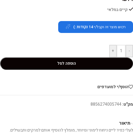
קיים במלאי
רכוש מוצר זה וקבל/י
14
נקודות :)
+
-
הוספה לסל
הוסף/י למועדפים
מק"ט:
8856274005744
תיאור
לעלי כפיר ליים ניחוח לימוני ומיוחד, מומלץ להוסיף אותם למרקים ותבשילים.