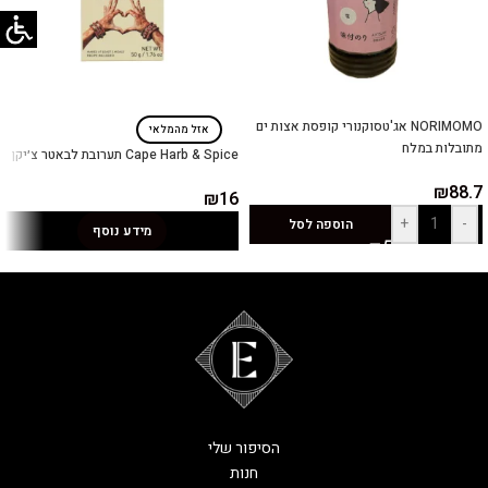
NORIMOMO אג'טסוקנורי קופסת אצות ים
אזל מהמלאי
מתובלות במלח
Cape Harb & Spice תערובת לבאטר צ׳יקן
₪
88.7
₪
16
+
-
הוספה לסל
מידע נוסף
הסיפור שלי
חנות