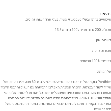
תיאור
איכותיים ביותר ובעלי טעם אגוזי עשיר, בעלי אחוזי שומן נמוכים.
תכולה: 200 גרם | מחיר ל100 גרם: 13.3₪
כשרות: אין
תוצרת: צרפת
רכיבים: 100% ערמונים
על המותג:
Ponthier הוקמה על ידי אנדרה פונטייה לפני למעלה מ-60 שנה בליבו הירוק של
‬ההיכר‭ ‬של ‭ ‬PONTHIER- ‬כבוד‭ ‬לחומרי‭ ‬הגלם‭,‬‭ ‬למסורת‭ ‬הייצור‭ ‬ולאיכות‭ ‬הסביבה.
‬ידע‭ ‬רב‭ ‬שנים. ‬