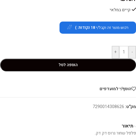
קיים במלאי
רכוש מוצר זה וקבל/י
18
נקודות :)
+
-
הוספה לסל
הוסף/י למועדפים
מק"ט:
7290014308626
תיאור
פלפל שחור גרוס דק דק.