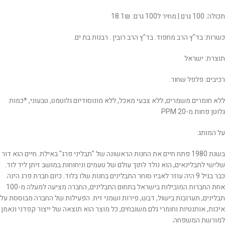
תכולה: 100 גרם | מחיר ל100 גרם: 18.1₪
כשרות: בד"ץ הרב מחפוד. בד"ץ הרב רובין . רבנות בת ים.
תוצרת: ישראל
רכיבים: פלפל שחור.
ללא חומרים משמרים, ללא צבעי מאכל, ללא מונוסודיום גלוטמט, טבעוני, *כמות
גלוטן פחות מ-20 PPM
על המותג:
בשנת 1980 פתח חיים את החנות הראשונה של "תבליני פרג" באילת. חיים הוא דור
שלישי לתבלינאים, הוא נולד לתוך עולם של טעמים וניחוחות במושב זיתן ליד לוד.
כבר בגיל 9 היה עוזר לאביו סוחר התבלינים בחנות שלו בלוד. כיום חברת פרג הינה
אחת החברות המובילות בישראל בתחום התבלינים, החברה מציעה למעלה מ-100
תבלינים, תערובות בישול, דבש, פירות ושמני זית. הפעילות של החברה מבוססת על
איכות, אותנטיות וחומרי גלם משובחים, כל מוצר הוא תוצאה של ייצור קפדני ונאמן
למורשת המשפחה.