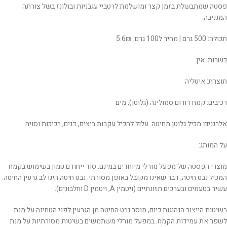
פסטה שמתבשלת בזמן קצר ומושלמת לרטביי עגבניות ובולונז בשל צורתה
המגניבה.
תכולה: 500 גרם | מחיר ל100 גרם: 5.6₪
כשרות: אין
תוצרת: איטליה
רכיבים: קמח דורום סמולינה (גלוטן), מים
אלרגנים: מכיל גלוטן מחיטה. עלול להכיל עקבות ביצים, דגים, רכיכות וסויה
על המותג:
מוצרי הפסטה של מפעל מורלי מיוחדים במינם. סוד ייחודם טמון בשימוש בקמח
המכיל נבט חיטה, דבר שאינו מקובל באופן מסורתי. נבט חיטה הינו לב גרעין החיטה.
עשיר בטעמים ובערכים תזונתיים (ויטמין A, ויטמין D וחלבונים).
בשיטות הייצור הנהוגות כיום, מוסר נבט החיטה מן הגרעין לפני הטחינה על מנת
לשפר את עמידות הקמח. במפעל מורלי משתמשים בשיטות מסורתיות על מנת