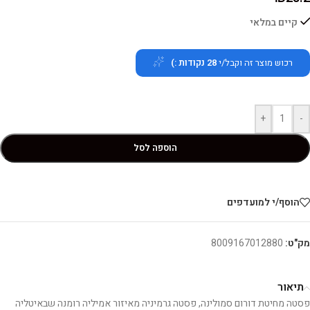
קיים במלאי
רכוש מוצר זה וקבל/י
28
נקודות :)
+
-
הוספה לסל
הוסף/י למועדפים
מק"ט:
8009167012880
תיאור
פסטה מחיטת דורום סמולינה, פסטה גרמיניה מאיזור אמיליה רומנה שבאיטליה