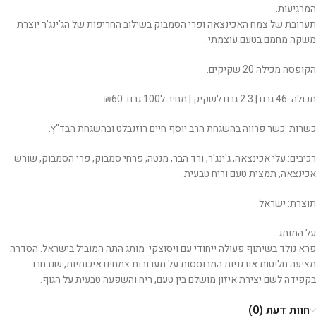
המרגיעות.
תערובת של צמח האכינצאה ופרי הסמבוק בשילוב החריפות של הג'ינג'ר יוצרת
משקה מחמם בטעם עוצמתי.
הקופסה מכילה 20 שקיקים.
תכולה: 46 גרם | 2.3 גרם לשקיק | מחיר ל100 גרם: ₪60
כשרות: כשר פרווה בהשגחת הרב יוסף חיים רוזנבלט ובהשגחת הבד"ץ.
רכיבים: עלי אכינצאה, ג'ינג'ר, ורד הבר, מנטה, פרחי סמבוק, פרי הסמבוק, שורש
אכינצאה, תמצית טעם וריח טבעית.
תוצרת: ישראל
על המותג:
פרא נולד בשיתוף פעולה ייחודי עם ויסוצקי מותג התה המוביל בישראל. הסדרה
מציעה חליטות אורגניות המבוססות על תערובות צמחים איכותיות, שנבחרו
בקפידה לשם יצירת איזון מושלם בין טעם, ריח והשפעה טבעית על הגוף.
חוות דעת (0)