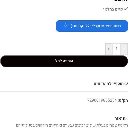
קיים במלאי
רכוש מוצר זה וקבל/י
27
נקודות :)
+
-
הוספה לסל
הוסף/י למועדפים
מק"ט:
7290019865254
תיאור
חליטת צמחים בעלת שילוב רכיבים טבעיים ואורגנים הידועים בסגולותיהם