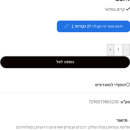
קיים במלאי
רכוש מוצר זה וקבל/י
27
נקודות :)
+
-
הוספה לסל
הוסף/י למועדפים
מק"ט:
7290019865230
תיאור
חליטת צמחים בעלת שילוב רכיבים טבעיים ואורגנים הידועים בסגולותיהם