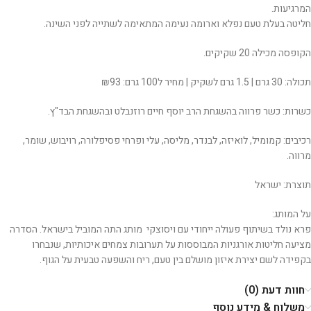
המרגיעות.
חליטה בעלת טעם נפלא וארומה נעימה המתאימה לשתייה לפני השינה.
הקופסה מכילה 20 שקיקים.
תכולה: 30 גרם | 1.5 גרם לשקיק | מחיר ל100 גרם: ₪93
כשרות: כשר פרווה בהשגחת הרב יוסף חיים רוזנבלט ובהשגחת הבד"ץ.
רכיבים: קמומיל, לואיזה, לבנדר, מליסה, עלי ופרחי פסיפלורה, רויבוש, שומר,
מרווה.
תוצרת: ישראל
על המותג:
פרא נולד בשיתוף פעולה ייחודי עם ויסוצקי מותג התה המוביל בישראל. הסדרה
מציעה חליטות אורגניות המבוססות על תערובות צמחים איכותיות, שנבחרו
בקפידה לשם יצירת איזון מושלם בין טעם, ריח והשפעה טבעית על הגוף.
חוות דעת (0)
משלוח & מידע נוסף