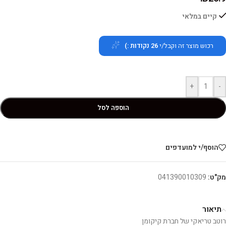
קיים במלאי
רכוש מוצר זה וקבל/י
26
נקודות :)
+
-
הוספה לסל
הוסף/י למועדפים
מק"ט:
041390010309
תיאור
רוטב טריאקי של חברת קיקומן