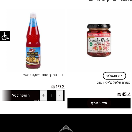
רוטב חמוץ מתוק ״מקסצ׳אפ״
אזל מהמלאי
ממרח פלפל צ'ילי ושום
₪
19.2
₪
45.4
+
-
הוספה לסל
מידע נוסף