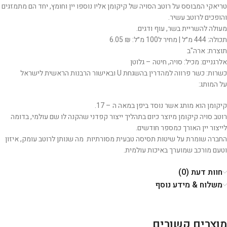
טריאקי המבוסס על רוטב הסויה של קיקומן אליו נוספו יין וחומץ, יחד הם מתמזגים
והופכים לרוטב עשיר.
מעולה להשריית בשר, עוף ודגים.
תכולה: 444 מ״ל | מחיר ל100 מ״ל: ₪ 6.05
תוצרת: ארה"ב
אלרגניים: מכיל: סויה, חיטה – גלוטן
כשרות: כשר פרווה למהדרין בהשגחת U ובאישור הרבנות הראשית לישראל
על המותג:
קיקומן הוא מותג אשר נוסד ביפן במאה ה – 17.
רוטב סויה קיקומן מיוצר כיום בתהליך ייצור קפדני שהקנה לו שם עולמי, בדומה
לייצור יין האורך כמספר חודשים.
החברה שומרת על שיטות תסיסה טבעית מסורתיות מה שנותן לרוטב עומק, איזון
וטעם מורכב שמוערך באיכות עולמית.
חוות דעת (0)
משלוח & מידע נוסף
מוצרים קשורים