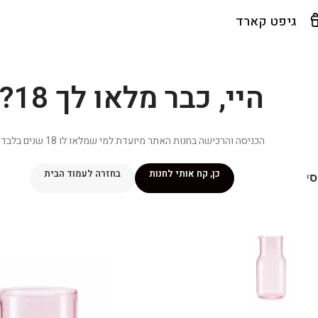
גיפט קארד
היי, כבר מלאו לך 18?
הכניסה והרכישה בחנות האתר מיועדת למי שמלאו לו 18 שנים בלבד.
כן, קח אותי לחנות
בחזרה לעמוד הבית
יפור שלי
מתכונים
מנוי ״אליטה פלוס״
חנות
פרסומים במדיה
צ