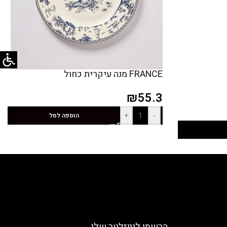
FRANCE מנה עיקרית כחול
₪
55.3
+
-
הוספה לסל
הרשמו לניוזלטר שלי