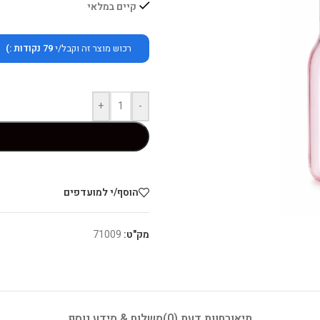
קיים במלאי
רכוש מוצר זה וקבל/י
79
נקודות :)
+
-
הוסף/י למועדפים
מק"ט:
71009
תיאור
חוות דעת (0)
משלוח & מידע נוסף