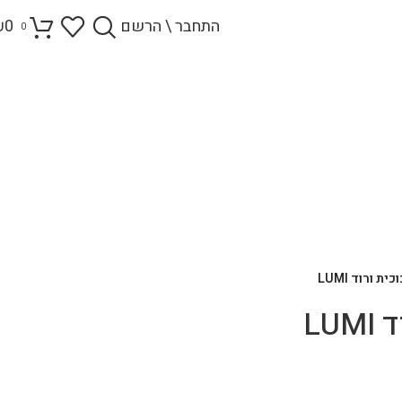
התחבר \ הרשם
0
₪
0
ית ורוד LUMI
LU