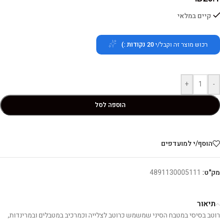
קיים במלאי
רכוש מוצר זה וקבל/י
20
נקודות :)
+
-
הוספה לסל
הוסף/י למועדפים
מק"ט:
4891130005111
תיאור
רוטב בסיסי במטבח הסיני שמשמש כרוטב לצלייה וכמרכיב במטבלים ובמרינדות,