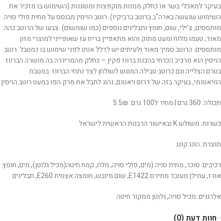
בעיקר למאכלי בשר או כחלק ממנות מוקפצות ומטוגנות (השימוש בו מזכיר את
השימוש שנעשה בארה"ב ברוטב ברביקיו). רוטב הויסין מבוסס על מחית פולי סויה
מותססים, צ'ילי, שום, חומץ ותבלינים נוספים (כמו שומשום). צבעו של הרוטב כהה
מאוד, טעמו מלוח ומעט מתוק והוא מתאפיין בריח עז שאופייני למוצרי מזון
מותססים. הרוטב סמיך מאוד ולעיתים יש לדלל אותו לפני שימוש בו כמטבל. רוטב
הויסין הוא מרכיב הכרחי בהכנת ברווז פקין – כחלק מהמרינדה בה מושרה הברווז
בטרם הצלייה וגם כרוטב טבילה המוגש לשולחן לצד נתחי הברווז. במטבח
הוויאטנמי, בעיקר בזה של דרום ויאטנם, נהוג לתבל את מרק הפו במעט רוטב הויסין
תכולה: 360 גרם | מחיר ל100 גרם: 5.5₪
כשרות: משולש K ובאישור הרבנות הראשית לישראל
תוצרת: הונג קונג
רכיבים: סוכר, מחית סויה (מים, פולי סויה, מלח, קמח חיטה(מכיל גלוטן), מים, חומץ
אורז, עמילן מעובד מתירס E1422, שום מיובש, חומצה אצטית E260, תבלינים
אלרגנים: מכיל סויה, גלוטן ממקור חיטה
חוות דעת (0)