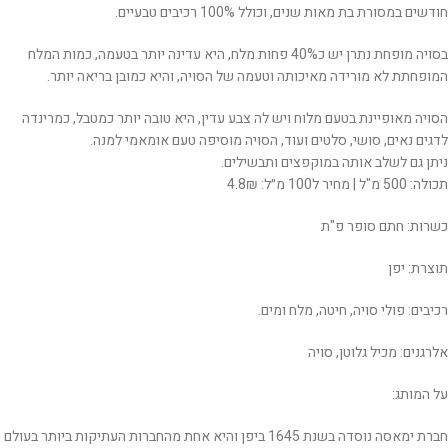
חודשים במסורת בת מאות שנים, וכולל 100% רכיבים טבעיים.
בסויה מופחת נתרן יש כ40% פחות מלח, היא עדינה יותר בטעמה, כמות המלח
המופחתת לא מורידה מאיכותה וטעמה של הסויה, והיא כמובן בריאה יותר.
הסויה מאופיינת בטעם מלוח ויש לה צבע עדין, היא טובה יותר כמטבל, כמרינדה
לדגים נאים, סושי, סלטים ועוד, הסויה מוסיפה טעם אומאמי למנה.
ניתן גם לשלב אותה במוקפצים ותבשילים.
תכולה: 500 מ"ל | מחיר ל100 מ״ל: 4.8₪
כשרות: חתם סופר פ"ת
תוצרת: יפן
רכיבים: פולי סויה, חיטה, מלח ומים.
אלרגנים: מכיל גלוטן, סויה
על המותג:
חברת ימאסה נוסדה בשנת 1645 ביפן והיא אחת מהחברות העתיקות ביותר בעולם