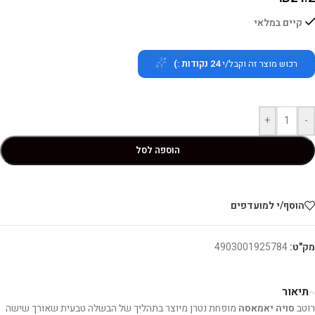
קיים במלאי
רכוש מוצר זה וקבל/י
24
נקודות :)
+
-
הוספה לסל
הוסף/י למועדפים
מק"ט:
4903001925784
תיאור
רוטב
סויה יאמאסה
מופחת נטרן מיוצר בתהליך של הבשלה טבעית שאורך שישה