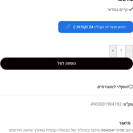
קיים במלאי
רכוש מוצר זה וקבל/י
24
נקודות :)
+
-
הוספה לסל
הוסף/י למועדפים
מק"ט:
4903001904192
תיאור
רוטב
סויה יאמאסה
מיוצר בתהליך של הבשלה טבעית שאורך שישה חודשים