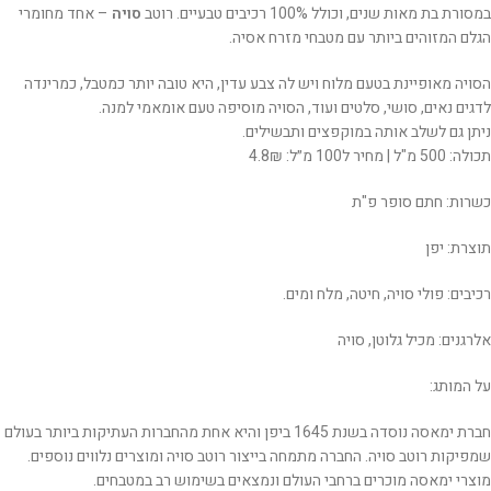
במסורת בת מאות שנים, וכולל 100% רכיבים טבעיים. רוטב
סויה
– אחד מחומרי
הגלם המזוהים ביותר עם מטבחי מזרח אסיה.
הסויה מאופיינת בטעם מלוח ויש לה צבע עדין, היא טובה יותר כמטבל, כמרינדה
לדגים נאים, סושי, סלטים ועוד, הסויה מוסיפה טעם אומאמי למנה.
ניתן גם לשלב אותה במוקפצים ותבשילים.
תכולה: 500 מ"ל | מחיר ל100 מ״ל: 4.8₪
כשרות: חתם סופר פ"ת
תוצרת: יפן
רכיבים: פולי סויה, חיטה, מלח ומים.
אלרגנים: מכיל גלוטן, סויה
על המותג:
חברת ימאסה נוסדה בשנת 1645 ביפן והיא אחת מהחברות העתיקות ביותר בעולם
שמפיקות רוטב סויה. החברה מתמחה בייצור רוטב סויה ומוצרים נלווים נוספים.
מוצרי ימאסה מוכרים ברחבי העולם ונמצאים בשימוש רב במטבחים.