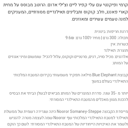
קרמי ופיקנטי עם עלי קפיר ליים וצ'ילי אדום. הרוטב מבוסס על מחית
קארי פאננג, חלב קוקוס ותבלינים תאילנדיים מסורתיים, המעניקים
למנה טעמים עשירים ומאוזנים.
דרגת חריפות: בינונית
תכולה: 300 גרם | מחיר ל100 גרם: 9.6₪
כשרות: אין
תוצרת: תאילנד
אלרגנים: מכיל סויה, דגים, סרטניים וקוקוס, עלול להכיל: שומשום ומיני אגוזים
על המותג:
קבוצת Blue Elephant מילאה תפקיד משמעותי בקידום המטבח המלכותי
התאילנדי בעולם במשך
יותר מ -35 שנה. סדרת המוצרים של המותג מביאים לבשלן הביתי את הבסיס
להכנת מגוון מאכלים מהמטבח התאילנדי המסורתי.
מייסדת הקבוצה Nooror Somaney-Steppe הינה שגרירה רשמית של ממשלת
תאילנד למטבח התאילנדי המלכותי שף Nooror שמה לעצמה מטרה: להנגיש
ולשמר את האיכויות הייחודיות של המטבח התאילנדי המסורתי. לשם כך הוקם