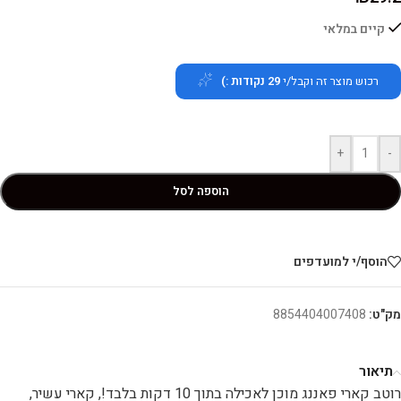
קיים במלאי
רכוש מוצר זה וקבל/י
29
נקודות :)
+
-
הוספה לסל
הוסף/י למועדפים
מק"ט:
8854404007408
תיאור
רוטב קארי פאננג מוכן לאכילה בתוך 10 דקות בלבד!, קארי עשיר,