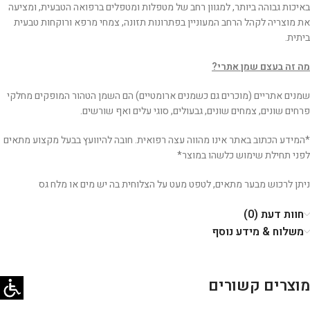
באיכות גבוהה ביותר, למגוון רחב של מטפלות ומטפלים ברפואה הטבעית, ומציעה
את מוצריה לקהל הרחב המעוניין בפתרונות תזונה, צמחי מרפא ורוקחות טבעית
ביתית.
מה זה בעצם שמן אתרי?
ֿשמנים אתריים (מוכרים גם כשמנים ארומטיים) הם השמן הטהור המופקים מחלקי
פרחים שונים, צמחים שונים, גבעולים, סוגי עלים ואף שורשים.
*המידע הכתוב באתר אינו מהווה עצה רפואית. חובה להיוועץ בבעל מקצוע מתאים
לפני תחילת שימוש כלשהו במוצר*
ניתן לרכוש מבער מתאים, לטפט מעט על הצלוחית בה יש מים או מלח גס
חוות דעת (0)
משלוח & מידע נוסף
מוצרים קשורים