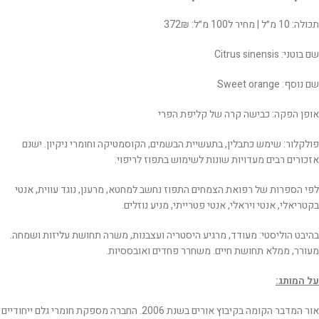
תכולה: 10 מ״ל | מחיר ל100 מ״ל: 372₪
שם בוטני: Citrus sinensis
שם נוסף: Sweet orange
אופן הפקה: כבישה קרה של קליפת הפרי
פולקלור: שימש כתבלין, בתעשיית הבשמים, הקוסמטיקה וחומרי ניקיון. ישנם
אזכורים רבים מעדויות שונות לשימוש בתפוז לריפוי.
לפי הספרות של רפואת הצמחים התפוז נחשב למחטא, מרענן, נוגד עווית, אנטי
בקטריאלי, אנטי ויראלי, אנטי פטרייתי, מניע נוזלים.
בהיבט הוליסטי: מעודד, מרגיע היסטריה ועצבנות, משרה תחושת עליזות ושמחה.
מעורר, ממלא תחושת חיים. משחרר פחדים ואובססיות.
על המותג:
אור המדבר הקומה בקיבוץ אורים בשנת 2006. החברה מספקת חומרי גלם ייחודיים