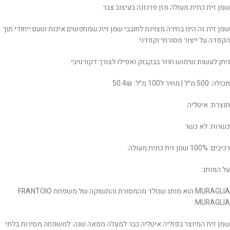
שמן זית כתית מעולה מזן פרנזנה בעיצוב צבר.
שמן זית זה הינו בחירה מצוינת לחובבי שמן זית שמחפשים איכות וטעם ייחודי תוך
הקפדה על ייצור מסורתי וקפדני.
ניתן לעשות שימוש חוזר בבקבוק ואפילו לצורך דקורטיבי.
תכולה: 500 מ״ל | מחיר ל100 מ״ל: 50.4₪
תוצרת: איטליה
כשרות: לא כשר
רכיבים: 100% שמן זית כתית מעולה.
על המותג:
MURAGLIA הוא מותג שנולד מהמסורת והתשוקה של משפחת FRANTOIO
MURAGLIA.
שמן זית המיוצר בפוליה איטליה כבר למעלה ממאה שנה. למשפחה מסירות בלתי