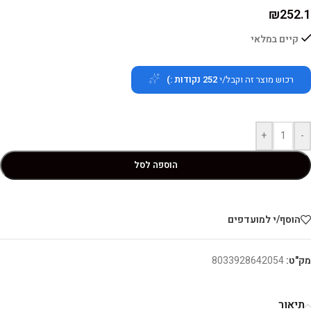
₪
252.1
קיים במלאי
רכוש מוצר זה וקבל/י
252
נקודות :)
+
-
הוספה לסל
הוסף/י למועדפים
מק"ט:
8033928642054
תיאור