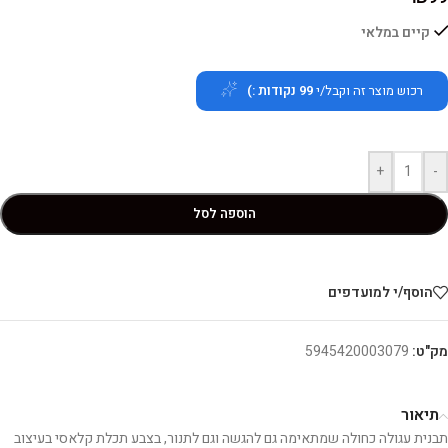
קיים במלאי
רכוש מוצר זה וקבל/י
99
נקודות :)
+
-
הוספה לסל
הוסף/י למועדפים
מק"ט:
5945420003079
תיאור
תבנית עגולה כחולה שמתאימה גם להגשה וגם לתנור, בצבע תכלת קלאסי בעיצוב