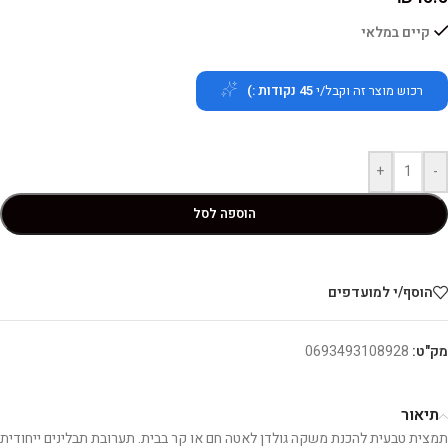
קיים במלאי
רכוש מוצר זה וקבל/י
45
נקודות :)
+
-
הוספה לסל
הוסף/י למועדפים
מק"ט:
0693493108928
תיאור
תמצית טבעית להכנת משקה גולדן לאטה חם או קר בבית. תערובת תבלינים ייחודית