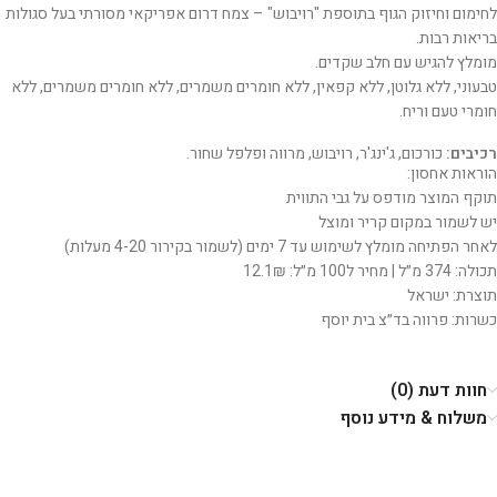
לחימום וחיזוק הגוף בתוספת "רויבוש" – צמח דרום אפריקאי מסורתי בעל סגולות
בריאות רבות.
מומלץ להגיש עם חלב שקדים.
טבעוני, ללא גלוטן, ללא קפאין, ללא חומרים משמרים, ללא חומרים משמרים, ללא
חומרי טעם וריח.
רכיבים:
כורכום, ג'ינג'ר, רויבוש, מרווה ופלפל שחור.
הוראות אחסון:
תוקף המוצר מודפס על גבי התווית
יש לשמור במקום קריר ומוצל
לאחר הפתיחה מומלץ לשימוש עד 7 ימים (לשמור בקירור 4-20 מעלות)
תכולה: 374 מ״ל | מחיר ל100 מ״ל: 12.1₪
תוצרת: ישראל
כשרות: פרווה בד״צ בית יוסף
חוות דעת (0)
משלוח & מידע נוסף