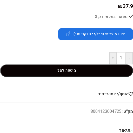
₪
37.9
נשארו במלאי רק 3
רכוש מוצר זה וקבל/י
37
נקודות :)
+
-
הוספה לסל
הוסף/י למועדפים
מק"ט:
8004123004725
תיאור