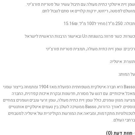
שמן זית איטלקי כתית מעולה עם תיבול עשיר של פטריות פורצ’יני.
מושלם לפסטה, ריזוטו, ירקות קלויים או סתם לטבול לחם.
תכולה: 250 מ"ל | מחיר ל100 מ"ל: 15.16₪
כשרות: כשר פרווה בהשגחת הU ובאישור הרבנות הראשית לישראל
רכיבים: שמן זית כתית מעולה, תמצית פטריות פורצ'יני
תוצרת: איטליה
על המותג:
Basso היא חברה איטלקית משפחתית הפועלת מאז 1904 ומתמחה בייצור שמני
מאכל איכותיים. עם דגש על מסורת, חדשנות ובקרת איכות קפדנית, החברה
מציעה מגוון שמנים, כולל שמן זית כתית מעולה, שמן זרעי ענבים ושמנים צמחיים
נוספים. לאורך הדורות, Basso ממשיכה לשלב בין טעמים איטלקיים אותנטיים
לטכנולוגיות מתקדמות, ומביאה את המורשת הקולינרית של איטליה למטבחים
ברחבי העולם.
חוות דעת (0)