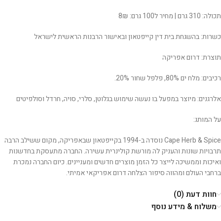
תכולה: 310 גרם | מחיר ל100 גרם: 8₪
כשרות: בהשגחת בית דין קייפטאון ובאישור הרבנות הראשית לישראל
תוצרת: דרום אפריקה
רכיבים: מלח ים 80%, פלפל שחור 20%.
אלרגנים: מיוצר במפעל בו נעשה שימוש בגלוטן, סלרי, סויה, חרדל וסולפיטים
על המותג:
Cape Herb & Spice נוסדה ב-1994 בקייפטאון שבאפריקה, מקום ששילב הרבה
תרבויות שונות והעניק לה מורשת קולינרית עשירה. החברה מתעסקת בחדשנות
ואיכות וממשיכה לייצר כל הזמן מוצרים חדשים ומעניינים. כיום החברה נמכרת
ברחבי העולם ומהווה סיפור הצלחה דרום אפריקאי אמיתי.
חוות דעת (0)
משלוח & מידע נוסף