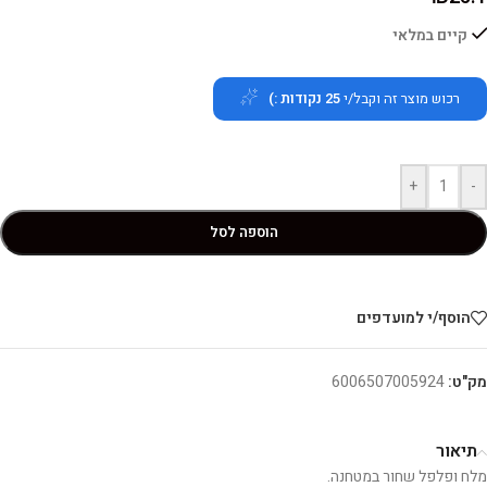
קיים במלאי
רכוש מוצר זה וקבל/י
25
נקודות :)
+
-
הוספה לסל
הוסף/י למועדפים
מק"ט:
6006507005924
תיאור
מלח ופלפל שחור במטחנה.