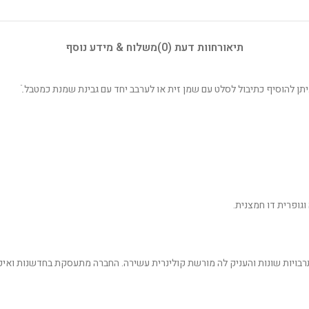
תיאור
חוות דעת (0)
משלוח & מידע נוסף
תן להוסיף כתיבול לסלט עם שמן זית או לערבב יחד עם גבינת שמנת כמטבל.ֿ
וגופרית דו חמצנית.
יקה, מקום ששילב הרבה תרבויות שונות והעניק לה מורשת קולינרית עשירה. החברה מתעסקת בחד