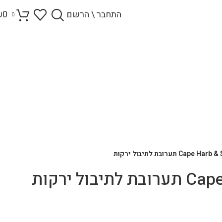
התחבר \ הרשם
0
₪
0
Cape H תערובת לתיבול ירקות
בול ירקות