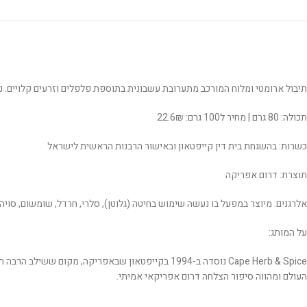
תיבול ארומטי ומלוח המורכב מתערובת עשבונית בתוספת פלפלים וזרעים קלויים. ני
תכולה: 80 גרם | מחיר ל100 גרם: 22.6₪
כשרות: בהשגחת בית דין קייפטאון ובאישור הרבנות הראשית לישראל
תוצרת: דרום אפריקה
אלרגנים: מיוצר במפעל בו נעשה שימוש בחיטה (גלוטן), סלרי, חרדל, שומשום, סויה 
על המותג:
Cape Herb & Spice נוסדה ב-1994 בקייפטאון שבאפר
העולם ומהווה סיפור הצלחה דרום אפריקאי אמיתי.