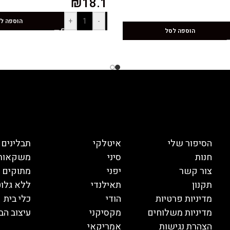
₪
18.1
+
-
הוספה ל
הוספה לסל
הסיפור שלי
איטלקי
תבלינים
חנות
סיני
משקאות
צור קשר
יפני
מתוקים
תקנון
תאילנדי
ללא גלוט
מדיניות פרטיות
הודי
כלי בית
מדיניות משלוחים
מקסיקני
עיצוב הב
הצהרת נגישות
אמריקאי