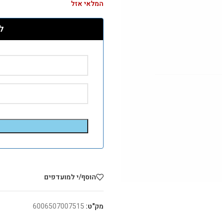
המלאי אזל
ל
הוסף/י למועדפים
מק"ט:
6006507007515