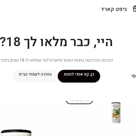
גיפט קארד
היי, כבר מלאו לך 18?
הכניסה והרכישה בחנות האתר מיועדת למי שמלאו לו 18 שנים בלבד.
כן, קח אותי לחנות
בחזרה לעמוד הבית
יפור שלי
מתכונים
מנוי ״אליטה פלוס״
חנות
פרסומים במדיה
צ
אזל מהמלאי