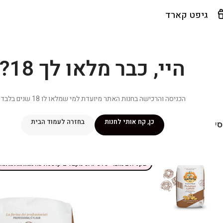
גיפט קארד
היי, כבר מלאו לך 18?
הכניסה והרכישה בחנות האתר מיועדת למי שמלאו לו 18 שנים בלבד.
כן, קח אותי לחנות
בחזרה לעמוד הבית
יפור שלי
מתכונים
מנוי ״אליטה פלוס״
חנות
פרסומים במדיה
צ
בקניית 2 מוצרי CAPUTO מקבלים קופסת פח ממותגת מתנה