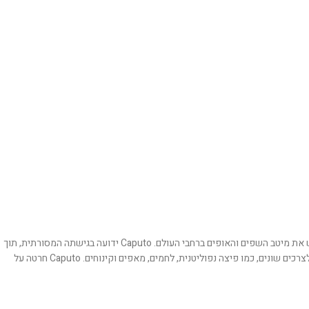
חברת Caputo היא מותג איטלקי מוביל המתמחה בייצור קמחי פרימיום מאז 1924. המותג, שמקורו בנאפולי, נחשב לסמל של איכות וחדשנות בתחום הקמחים ומשמש את מיטב השפים והאופים ברחבי העולם. Caputo ידועה בגישתה המסורתית, תוך
שימוש בשיטות טחינה איטיות ומדויקות ובחומרי גלם איכותיים ליצירת קמחים עם טעמים, מרקמים וארומות ייחודיים. החברה מציעה מגוון רחב של קמחים המותאמים לצרכים שונים, כמו פיצה נפוליטנית, לחמים, מאפים וקינוחים. Caputo חרטה על