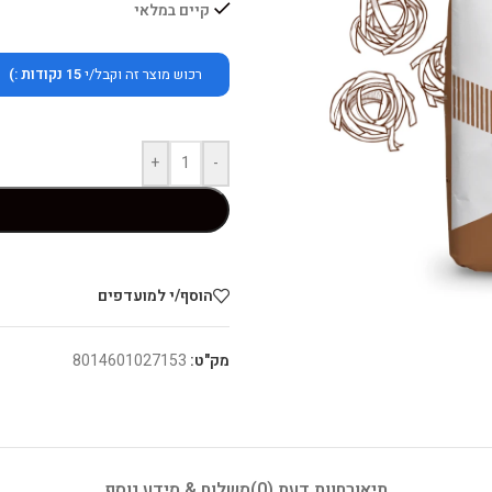
קיים במלאי
רכוש מוצר זה וקבל/י
15
נקודות :)
+
-
הוסף/י למועדפים
מק"ט:
8014601027153
תיאור
חוות דעת (0)
משלוח & מידע נוסף