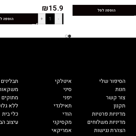
₪
15.9
הוספה לסל
+
-
הוספה ל
הסיפור שלי
איטלקי
תבלינים
חנות
סיני
משקאות
צור קשר
יפני
מתוקים
תקנון
תאילנדי
ללא גלוט
מדיניות פרטיות
הודי
כלי בית
מדיניות משלוחים
מקסיקני
עיצוב הב
הצהרת נגישות
אמריקאי