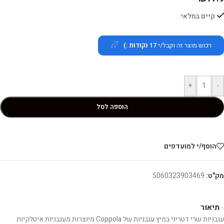
קיים במלאי
רכוש מוצר זה וקבל/י
17
נקודות :)
+
-
הוספה לסל
הוסף/י למועדפים
מק"ט:
5060323903469
תיאור
עגבניות שרי דטריני במיץ עגבניות של Coppola מיוצרות מעגבניות איטלקיות