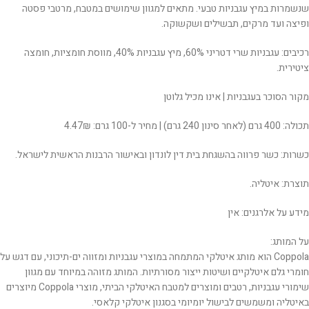
שנשמרות במיץ עגבניות טבעי. מתאים למגוון שימושים במטבח, מרטבי פסטה
ופיצה ועד מרקים, תבשילים ושקשוקה.
רכיבים: עגבניות שרי דטריני 60%, מיץ עגבניות 40%, מווסת חומציות, חומצה
ציטירית.
מקור הסוכר בעגבניות | אינו מכיל גלוטן
תכולה: 400 גרם (לאחר סינון 240 גרם) | מחיר ל-100 גרם: 4.47₪
כשרות: כשר פרווה בהשגחת בית דין לונדון ובאישור הרבנות הראשית לישראל.
תוצרת: איטליה.
מידע על אלרגנים: אין
על המותג:
Coppola הוא מותג איטלקי המתמחה במוצרי עגבניות ומזווה ים-תיכוני, עם דגש על
חומרי גלם איטלקיים ושיטות ייצור מסורתיות. המותג מזוהה במיוחד עם מגוון
שימורי עגבניות, רטבים ומוצרים למטבח האיטלקי הביתי, מוצרי Coppola מיוצרים
באיטליה ומשמשים לבישול יומיומי בסגנון איטלקי קלאסי.