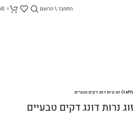
התחבר \ הרשם
0
₪
0
ת דונג דקים טבעיים