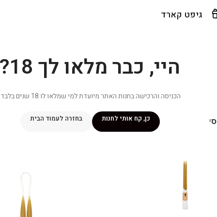
גיפט קארד
היי, כבר מלאו לך 18?
הכניסה והרכישה בחנות האתר מיועדת למי שמלאו לו 18 שנים בלבד.
כן, קח אותי לחנות
בחזרה לעמוד הבית
יפור שלי
מתכונים
מנוי ״אליטה פלוס״
חנות
פרסומים במדיה
צ