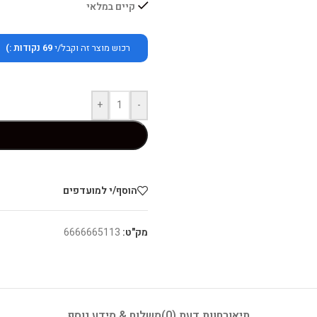
קיים במלאי
רכוש מוצר זה וקבל/י
69
נקודות :)
+
-
הוסף/י למועדפים
מק"ט:
6666665113
תיאור
חוות דעת (0)
משלוח & מידע נוסף