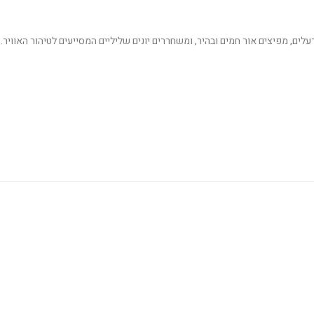
ינם פולטים רעלים, מפיצים אור חמים ובהיר, ומשחררים יונים שליליים המסייעים לטיהור האוויר.