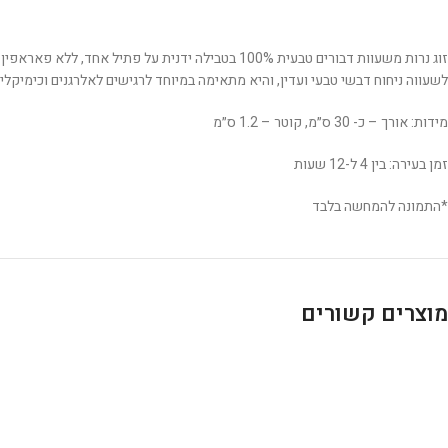
זוג נרות משעוות דבורים טבעית 100% בטבילה ידנית 
לשעווה ניחוח דבשי טבעי ועדין, והיא מתאימה במיוחד לרגישים לאלרגנים וכימיקלי
מידות: אורך – כ- 30 ס״מ, קוטר – 1.2 ס״מ
זמן בעירה: בין 4 ל-12 שעות
*התמונה להמחשה בלבד
מוצרים קשורים