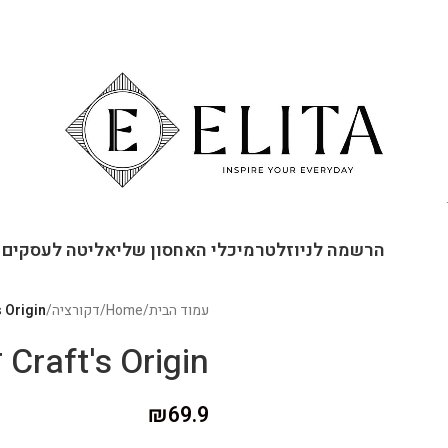
ור קשר
הרשמה לניוזלטר
מיכלי האחסון שלי
אליטה לעסקים
עמוד הבית
/
Home
/
דקורציה
/
Craft's Origin זוג נרו
Craft's Origin זוג נרות דונג דקים טבעיים
₪
69.9