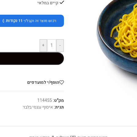
קיים במלאי
רכוש מוצר זה וקבל/י
11
נקודות :)
+
-
הוסף/י למועדפים
מק"ט:
114455
תגית:
איסוף עצמי בלבד