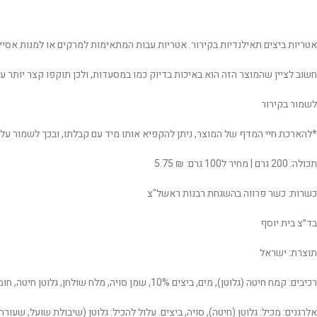
אטריות ביצים תאילנדיות בקירור. אטריות עבות המתאימות למרקים או למנות אסיי
חשוב לציין שהמוצר הזה הוא באיכות בדיוק כמו במסעדות, ולכן תוקפו קצר יותר ע
לשמור בקירור
*להארכת חיי המדף של המוצר, ניתן להקפיא אותו מיד עם קבלתו, ובכך לשמור על
תכולה: 200 גרם | מחיר ל100 גרם: ₪ 5.75
כשרות: כשר פרווה בהשגחת רבנות ראשל"צ
בד״צ בית יוסף
תוצרת: ישראל
רכיבים: קמח חיטה (גלוטן), מים, ביצים 10%, שמן סויה, מלח שולחן, גלוטן חיטה, חומר תפיחה: פוטסיום קרבונט, חומרים משמרים (קלציום פרפיונט, פוטסיום סורבט וצבעי מאכל (אנאטו וטרטזין)).
אלרגנים: מכיל: גלוטן (חיטה), סויה, ביצים. עלול להכיל: גלוטן (שיבולת שועל, שעור