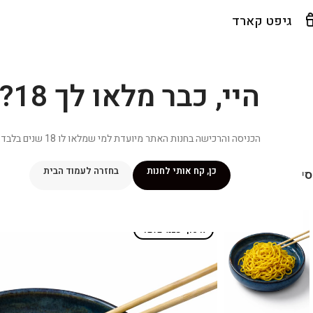
גיפט קארד
היי, כבר מלאו לך 18?
הכניסה והרכישה בחנות האתר מיועדת למי שמלאו לו 18 שנים בלבד.
כן, קח אותי לחנות
בחזרה לעמוד הבית
יפור שלי
מתכונים
מנוי ״אליטה פלוס״
חנות
פרסומים במדיה
צ
איסוף עצמי בלבד