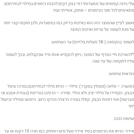
עלי גיוזה קפואים של מסעדות! דפי בצק דקים להכנת כיסונים במילוי לבחירתכם.
מתאימים לכל סוגי הכיסונים – מתוק, אסייתי ועוד.
חשוב לציין שהמוצר הזה הוא באיכות בדיוק כמו במסעדות, ולכן תוקפו קצר יותר
על מנת לשמור על טריות ואיכות המוצר.
לשמור בהקפאה (-18 מעלות צלזיוס) עד השימוש.
*להארכת חיי המדף של המוצר, ניתן להקפיא אותו מיד עם קבלתו, ובכך לשמור
עליו לתקופה של עד שנה.
הוראות שימוש:
הפשרה – מלאה (מומלץ במקרר).
מילוי – הניחו מילוי לבחירתכם במרכז עיגול
הבצק. הקפידו על מילוי יציב ולא נוזלי.
סגירה – הרטיבו בעדינות (בעזרת אצבע או
מברשת) את דפנות הבצק. קפלו בצורה הרצויה והדקו היטב.
הימנעו ממילוי ובישול
יתר.
שיטות הכנה:
אידוי: הניחו את הכיסונים בסיר אידוי מעל מים רותחים, כסו ואדו 10 דקות או עד