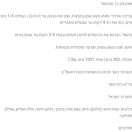
שהבצק רך ומבושל.
צריבה ואידוי: חממו מעט שמן במחבת, טגנו את הבצק עד להזהבה, הוסיפו 1/4 כוס
מים, כסו ואדו 4-5 דקות עד שהמים מתאדים.
בישול: הכניסו את הכיסונים למים רותחים ובשלו 3-4 דקות עד שהם צפים.
טיגון: טגנו בשמן עמוק חם עד שהמלית מבושלת.
תכולה: 300 גרם | מחיר ל100 גרם: 7.3₪
כשרות: כשר פרווה בהשגחת רבנות ראשל"צ
בד״צ בית יוסף
תוצרת: ישראל
רכיבים:
קמח חיטה (גלוטן), מים, שמן סויה מזוכך, גלוטן חיטה, מלח שולחן, עמילן
טפיוקה.
אלרגנים: