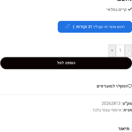
קיים במלאי
רכוש מוצר זה וקבל/י
21
נקודות :)
+
-
הוספה לסל
הוסף/י למועדפים
מק"ט:
20262813
תגית:
איסוף עצמי בלבד
תיאור