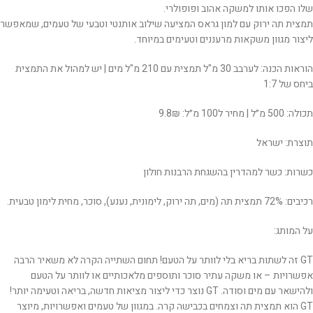
שלו הפכו אותו למשקה אהוב ופופולרי.
תמצית תה ירוק עם למון גראס המציעה שילוב אותנטי וטבעי של טעמים, שמאפשר
ליצור מגוון משקאות מרעננים וטעימים במיוחד.
הוראות הכנה: לערבב 30 מ"ל תמצית עם 210 מ"ל מים | יש למהול את התמצית
ביחס של 1:7
תכולה: 500 מ״ל | מחיר ל100 מ״ל: 9.8₪
תוצרת: ישראל
כשרות: כשר למהדרין בהשגחת הרבנות חולון
רכיבים: 72% תמצית תה (מים, תה ירוק, לימונית, נענע), סוכר, מחית לימון טבעית.
על המותג:
GT זה לשתות בריא בלי לוותר על הטעם! תחום השתייה הקרה לא משאיר הרבה
אפשרויות – או משקה עתיר סוכר ותוספים מלאכותיים או לוותר על הטעם
ולהישאר עם מים וסודה. GT נוצר כדי ליצור מציאות חדשה, בריאה וטעימה יותר!
GT הוא תמצית תה וצמחים בכבישה קרה. במגוון של טעמים ואפשרויות, מיוצר