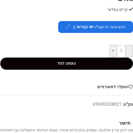
קיים במלאי
רכוש מוצר זה וקבל/י
49
נקודות :)
+
-
הוספה לסל
הוסף/י למועדפים
מק"ט:
693493238021
תיאור
תה ירוק עדין ואלגנטי, שמגיע מתרבויות אסיה. טעמו המיוחד והסגולות הבריאותיות