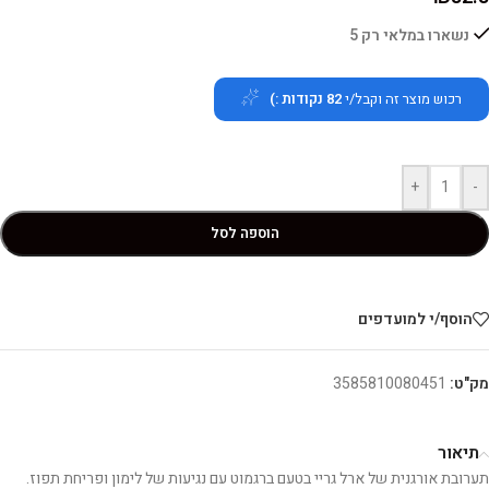
נשארו במלאי רק 5
רכוש מוצר זה וקבל/י
82
נקודות :)
+
-
הוספה לסל
הוסף/י למועדפים
מק"ט:
3585810080451
תיאור
תערובת אורגנית של ארל גריי בטעם ברגמוט עם נגיעות של לימון ופריחת תפוז.