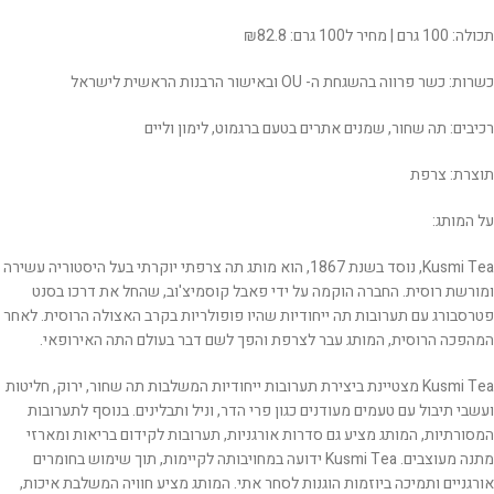
תכולה: 100 גרם | מחיר ל100 גרם: ₪82.8
כשרות: כשר פרווה בהשגחת ה- OU ובאישור הרבנות הראשית לישראל
רכיבים: תה שחור, שמנים אתרים בטעם ברגמוט, לימון וליים
תוצרת: צרפת
על המותג:
Kusmi Tea, נוסד בשנת 1867, הוא מותג תה צרפתי יוקרתי בעל היסטוריה עשירה
ומורשת רוסית. החברה הוקמה על ידי פאבל קוסמיצ'וב, שהחל את דרכו בסנט
פטרסבורג עם תערובות תה ייחודיות שהיו פופולריות בקרב האצולה הרוסית. לאחר
המהפכה הרוסית, המותג עבר לצרפת והפך לשם דבר בעולם התה האירופאי.
Kusmi Tea מצטיינת ביצירת תערובות ייחודיות המשלבות תה שחור, ירוק, חליטות
ועשבי תיבול עם טעמים מעודנים כגון פרי הדר, וניל ותבלינים. בנוסף לתערובות
המסורתיות, המותג מציע גם סדרות אורגניות, תערובות לקידום בריאות ומארזי
מתנה מעוצבים. Kusmi Tea ידועה במחויבותה לקיימות, תוך שימוש בחומרים
אורגניים ותמיכה ביוזמות הוגנות לסחר אתי. המותג מציע חוויה המשלבת איכות,