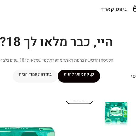
גיפט קארד
היי, כבר מלאו לך 18?
הכניסה והרכישה בחנות האתר מיועדת למי שמלאו לו 18 שנים בלבד.
כן, קח אותי לחנות
בחזרה לעמוד הבית
יפור שלי
מתכונים
מנוי ״אליטה פלוס״
חנות
פרסומים במדיה
צ
אזל מהמלאי