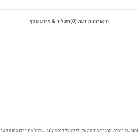
תיאור
חוות דעת (0)
משלוח & מידע נוסף
בעל היסטוריה עשירה ומורשת רוסית. החברה הוקמה על ידי פאבל קוסמיצ'וב, שהחל את דרכו 