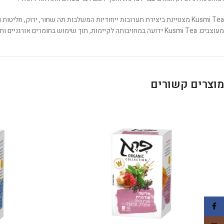
Kusmi Tea מצטיינת ביצירת תערובות ייחודיות המשלבות תה שחור, ירוק, חל
מעוצבים. Kusmi Tea ידועה במחויבותה לקיימות, תוך שימוש בחומרים אורגניים ותמיכה ביוזמות הוגנות לסחר אתי. המותג מציע חוויה המשלבת איכות, מסורת, וחדשנות, והתה שלו נמכר ברחבי העולם.
מוצרים קשורים
Facebook