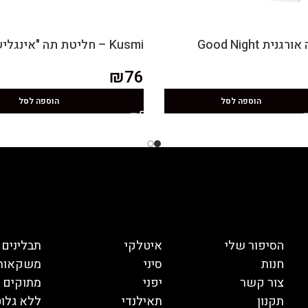
ת Good Night
Kusmi – חליטת תה "אינגליש ברקפסט"
₪
76
הוספה לסל
הוספה לסל
הסיפור שלי
איטלקי
תבלינים
חנות
סיני
משקאות
צור קשר
יפני
מתוקים
תקנון
תאילנדי
ללא גלוט