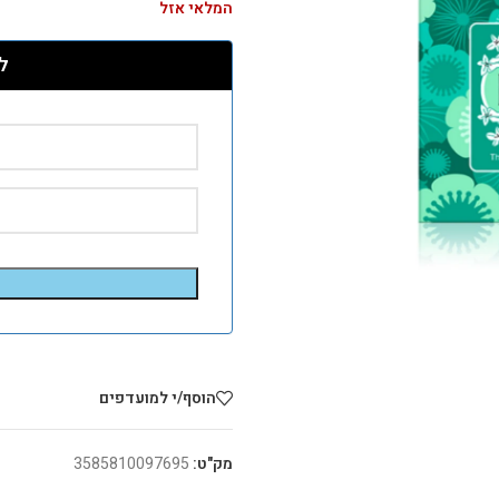
המלאי אזל
ל
הוסף/י למועדפים
מק"ט:
3585810097695