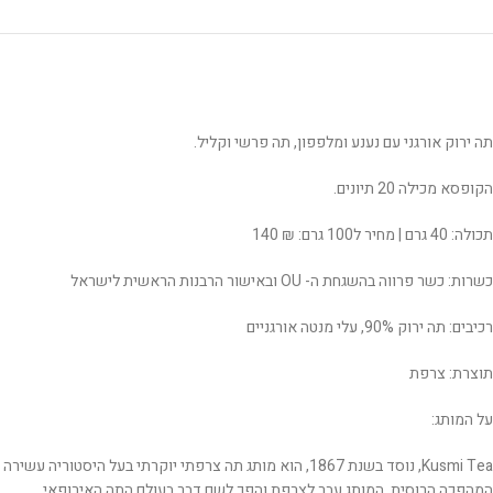
תה ירוק אורגני עם נענע ומלפפון, תה פרשי וקליל.
הקופסא מכילה 20 תיונים.
תכולה: 40 גרם | מחיר ל100 גרם: ₪ 140
כשרות: כשר פרווה בהשגחת ה- OU ובאישור הרבנות הראשית לישראל
רכיבים: תה ירוק 90%, עלי מנטה אורגניים
תוצרת: צרפת
על המותג:
Kusmi Tea, נוסד בשנת 1867, הוא מותג תה צרפתי יוקרתי 
המהפכה הרוסית, המותג עבר לצרפת והפך לשם דבר בעולם התה האירופאי.