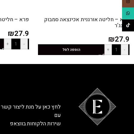
Instagram
WhatsApp
פרא – חליטה אורגנית אכינצאה סמבוק
פרא – חליטה אורגני
וג’ינג’ר
TikTok
₪
27.9
₪
27.9
+
-
+
-
הוספה לסל
לחץ כאן על מנת ליצור קשר
עם
שירות הלקוחות בווצאפ