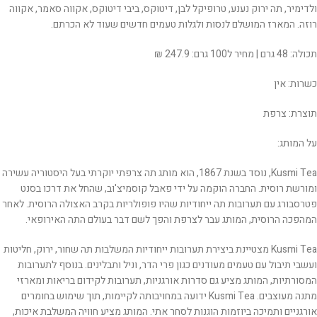
ולדימיר, תה ירוק נענע, טרופיקל לבן, דיטוקס, ביבי דיטוקס, אקווה סאמר, אקווה
רוזה. המארז המושלם לנסות ולגלות טעמים חדשים שעוד לא הכרתם.
תכולה: 48 גרם | מחיר ל100 גרם: 247.9 ₪
כשרות: אין
תוצרת: צרפת
על המותג:
Kusmi Tea, נוסד בשנת 1867, הוא מותג תה צרפתי יוקרתי בעל היסטוריה עשירה
ומורשת רוסית. החברה הוקמה על ידי פאבל קוסמיצ'וב, שהחל את דרכו בסנט
פטרסבורג עם תערובות תה ייחודיות שהיו פופולריות בקרב האצולה הרוסית. לאחר
המהפכה הרוסית, המותג עבר לצרפת והפך לשם דבר בעולם התה האירופאי.
Kusmi Tea מצטיינת ביצירת תערובות ייחודיות המשלבות תה שחור, ירוק, חליטות
ועשבי תיבול עם טעמים מעודנים כגון פרי הדר, וניל ותבלינים. בנוסף לתערובות
המסורתיות, המותג מציע גם סדרות אורגניות, תערובות לקידום בריאות ומארזי
מתנה מעוצבים. Kusmi Tea ידועה במחויבותה לקיימות, תוך שימוש בחומרים
אורגניים ותמיכה ביוזמות הוגנות לסחר אתי. המותג מציע חוויה המשלבת איכות,