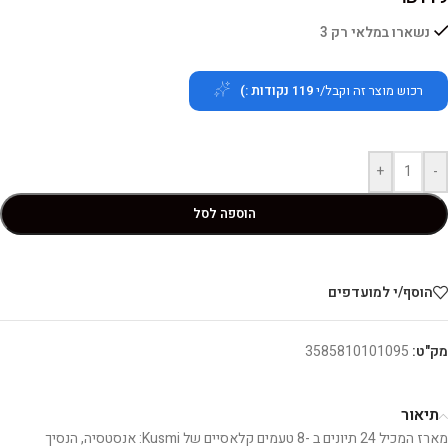
נשארו במלאי רק 3
רכוש מוצר זה וקבל/י
119
נקודות :)
+
-
הוספה לסל
הוסף/י למועדפים
מק"ט:
3585810101095
תיאור
מארז המכיל 24 תיונים ב -8 טעמים קלאסיים של Kusmi: אנסטסיה, הנסיך