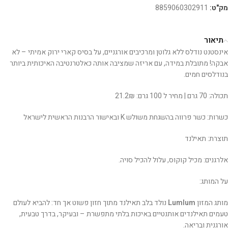
מק"ט:
8859060302911
תיאור
אינסטנט נודלס ללא גלוטן ומרכיבים אורגניים, על בסיס קארי ירוק אמיתי – לא
אבקה! מתובלת במידה, עם אריזה שמציבה אותה כאלטרנטיבה האיכותית ביותר
בנודלסים חמים.
תכולה: 70 גרם | מחיר ל 100 גרם: 21.2₪
כשרות: כשר פרווה בהשגחת משולש K ובאישור הרבנות הראשית לישראל
תוצרת: תאילנד
אלרגנים: מכיל קוקוס, עלול להכיל סויה.
על המותג:
מותג המזון
Lumlum
נולד בלב תאילנד מתוך חזון פשוט אך חד: להביא לעולם
טעמים תאילנדים אותנטיים באיכות בלתי מתפשרת – ובעיקר, בדרך טבעית,
אורגנית ובריאה.