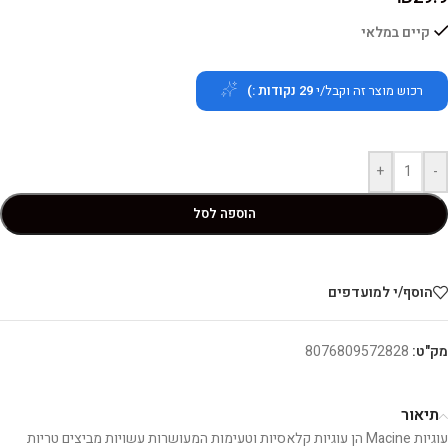
קיים במלאי
רכוש מוצר זה וקבל/י
29
נקודות :)
+
-
הוספה לסל
הוסף/י למועדפים
מק"ט:
8076809572828
תיאור
עוגיות Macine הן עוגיות קלאסיות וטעימות המעושרות עשויות מביצים טריות