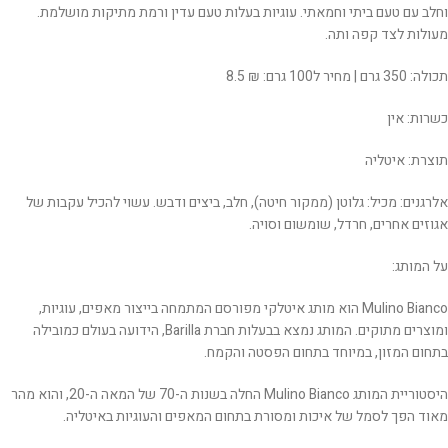
וחלב עם טעם ביתי וחמאתי. עוגיות בעלות טעם עדין ורמת מתיקות מושלמת.
מעולות לצד קפה ותה.
תכולה: 350 גרם | מחיר ל100 גרם: ₪ 8.5
כשרות: אין
תוצרת: איטליה
אלרגנים: מכיל: גלוטן (ממקור חיטה), חלב, ביצים ודבש. עשוי להכיל עקבות של
אגוזים אחרים, חרדל, שומשום וסויה.
על המותג:
Mulino Bianco הוא מותג איטלקי מפורסם המתמחה בייצור מאפים, עוגיות,
ומוצרים מתוקים. המותג נמצא בבעלות חברת Barilla, הידועה בעולם כמובילה
בתחום המזון, במיוחד בתחום הפסטה והקמח.
היסטוריית המותג Mulino Bianco החלה בשנות ה-70 של המאה ה-20, והוא מהר
מאוד הפך לסמל של איכות ומסורת בתחום המאפים והעוגיות באיטליה.