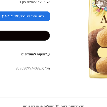
נשארו במלאי רק 1
רכוש מוצר זה וקבל/י
29
נקודות :)
הוסף/י למועדפים
מק"ט:
8076809574082
תיאור
חוות דעת (0)
משלוח & מידע נוסף