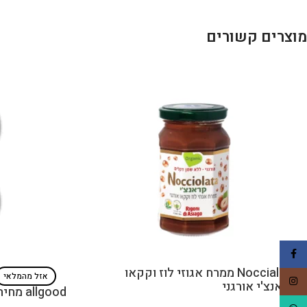
מוצרים קשורים
Facebook
Noccialata ממרח אגוזי לוז וקקאו
אזל מהמלאי
Instagram
קראנצ'י אורגני
allgood מחית תפוחי עץ ואגס