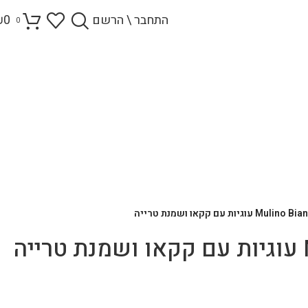
התחבר \ הרשם
0
₪
0
Mulin עוגיות עם קקאו ושמנת טרייה
ה