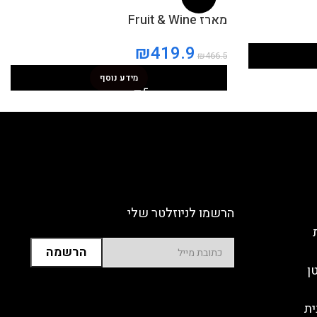
מארז Fruit & Wine
₪
419.9
₪
466.5
מידע נוסף
הרשמו לניוזלטר שלי
ן
ית