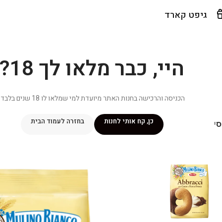
גיפט קארד
היי, כבר מלאו לך 18?
הכניסה והרכישה בחנות האתר מיועדת למי שמלאו לו 18 שנים בלבד.
כן, קח אותי לחנות
בחזרה לעמוד הבית
יפור שלי
מתכונים
מנוי ״אליטה פלוס״
חנות
פרסומים במדיה
צ