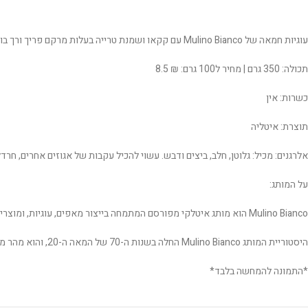
עוגיות חמאה של Mulino Bianco עם קקאו ושמנת טרייה בעלות מרקם פריך ורך בו זמנית מיוצרות בעבודת יד, מושלמות לצד תה או קפה.
תכולה: 350 גרם | מחיר ל100 גרם: ₪ 8.5
כשרות: אין
תוצרת: איטליה
אלרגנים: מכיל: גלוטן, חלב, ביצים ודבש. עשוי להכיל עקבות של אגוזים אחרים, חרדל
על המותג:
Mulino Bianco הוא מותג איטלקי מפורסם המתמחה בייצור מאפים, עוגיות, ומוצרים מתוקים. המותג נמצא בבעלות חברת Barilla, הידועה בעולם כמובילה בתחום המזון, במיוחד בתחום הפסטה והקמח.
היסטוריית המותג Mulino Bianco החלה בשנות ה-70 של המאה ה-20, והוא מהר מאוד הפך לסמל של איכות ומסורת בתחום המאפים והעוגיות באיטליה.
*התמונה להמחשה בלבד*