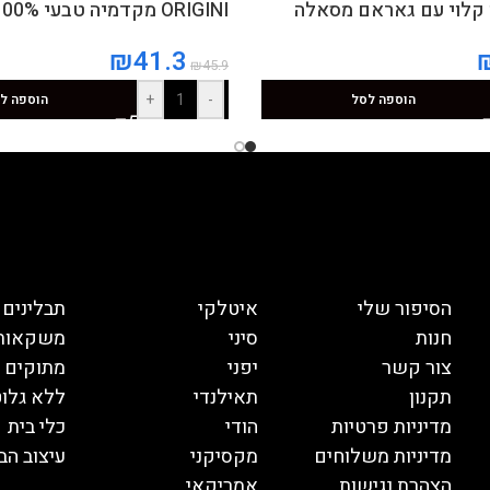
ORIGINI מקדמיה טבעי 100%
₪
41.3
₪
45.9
+
-
הוספה לסל
הוספה ל
הסיפור שלי
איטלקי
תבלינים
חנות
סיני
משקאות
צור קשר
יפני
מתוקים
תקנון
תאילנדי
ללא גלוט
מדיניות פרטיות
הודי
כלי בית
מדיניות משלוחים
מקסיקני
עיצוב הב
הצהרת נגישות
אמריקאי