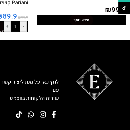
Pariani קשיו קלוי עם גאראם מסאלה
₪
99.9
TikTok
₪
89.9
₪
99.9
מידע נוסף
+
-
לחץ כאן על מנת ליצור קשר
עם
שירות הלקוחות בווצאפ