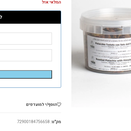
המלאי אזל
ל
הוסף/י למועדפים
מק"ט:
72900184756658