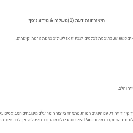
תיאור
חוות דעת (0)
משלוח & מידע נוסף
ם כנשנוש, כתוספת לסלטים, לגבינות או לשילוב במנות גורמה וקינוחים.
יה וחלב.
 שמן לוז חדשני בתהליך קירור ייחודי. עם השנים המותג מתמחה בייצור חומרי גלם משובחים המ
 מרחבי העולם כדי ליצור קולקציה רחבה של טעמים.