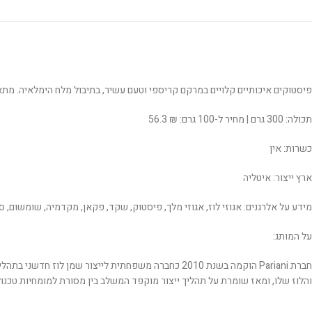
פיסטוקים איכותיים קלויים במרקם קריספי וטעם עשיר, בתיבול מלח הימלאיה. מתאי
תכולה: 300 גרם | מחיר ל-100 גרם: ₪ 56.3
כשרות: אין
ארץ ייצור: איטליה
מידע על אלרגנים: אגוזי לוז, אגוזי מלך, פיסטוק, שקד, פקאן, מקדמיה, שומשום, סו
על המותג:
חברת Pariani הוקמה בשנת 2010 כחברה משפחתית לייצור
והלוז שלו, ומאז שומרת על תהליך ייצור מוקפד המשלב בין מסורת למומחיות טכנולוגית. ההתמקדות של Pariani היא בחומרי גלם שמקורם באיטליה. אך לצד זאת, היא מייבאת גם זנים נדירים