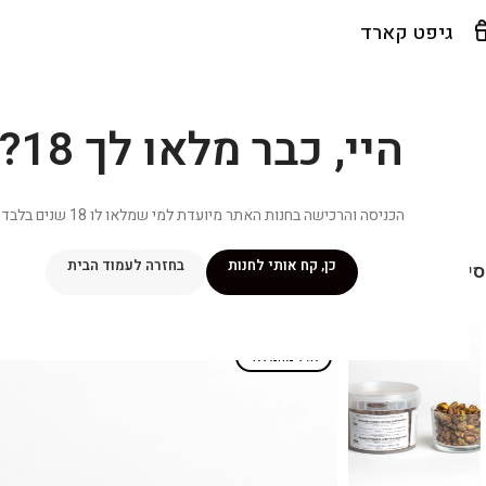
גיפט קארד
היי, כבר מלאו לך 18?
הכניסה והרכישה בחנות האתר מיועדת למי שמלאו לו 18 שנים בלבד.
כן, קח אותי לחנות
בחזרה לעמוד הבית
יפור שלי
מתכונים
מנוי ״אליטה פלוס״
חנות
פרסומים במדיה
צ
אזל מהמלאי