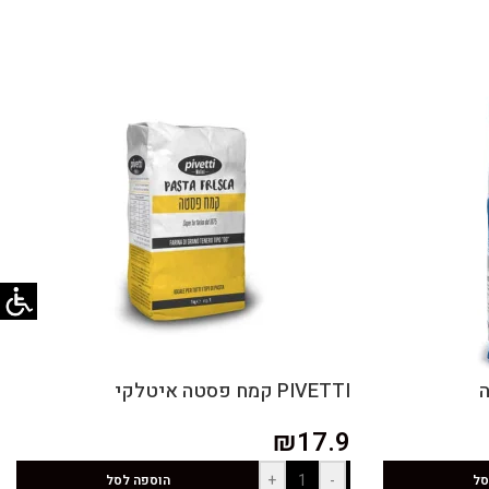
PIVETTI קמח פסטה איטלקי
₪
17.9
+
-
סל
הוספה לסל