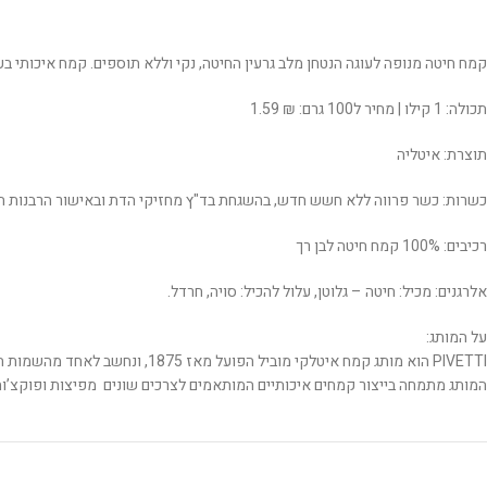
קמח חיטה מנופה לעוגה הנטחן מלב גרעין החיטה, נקי וללא תוספים. קמח איכותי בעל 10% חלבון המביא לתוצאות אווריריות וגבוהות במיו
תכולה: 1 קילו | מחיר ל100 גרם: ₪ 1.59
תוצרת: איטליה
כשרות: כשר פרווה ללא חשש חדש, בהשגחת בד"ץ מחזיקי הדת ובאישור הרבנות 
רכיבים: 100% קמח חיטה לבן רך
אלרגנים: מכיל: חיטה – גלוטן, עלול להכיל: סויה, חרדל.
על המותג:
PIVETTI הוא מותג קמח איטלקי מוביל הפועל מאז 1875, ונחשב לאחד מהשמות המוערכים באיטליה בתחום טחינת הקמח.
המותג מתמחה בייצור קמחים איכותיים המותאמים לצרכים שונים מפיצות ופוקצ’ות