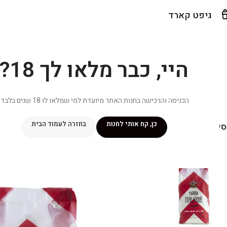
גיפט קארד
היי, כבר מלאו לך 18?
הכניסה והרכישה בחנות האתר מיועדת למי שמלאו לו 18 שנים בלבד.
כן, קח אותי לחנות
בחזרה לעמוד הבית
יפור שלי
מתכונים
מנוי ״אליטה פלוס״
חנות
פרסומים במדיה
צ