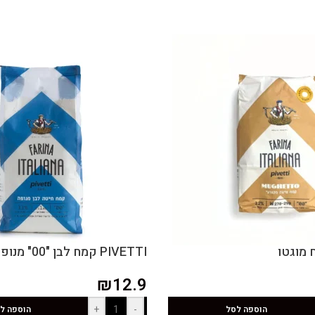
PIVETTI קמח לבן "00" מנופה
₪
12.9
+
-
הוספה לסל
הוספה ל