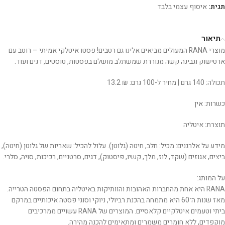
תגית:
איסוף עצמי בלבד
תיאור
מוצרי RANA המעולים מביאים אלינו גם רטבים! פסטו איטלקי אמיתי – רוטב עם
ארטישוק וגבינה קשה מגוררת שמשתלב מושלם בפסטות, טוסטים, דגים ועוד.
תכולה: 140 גרם | מחיר ל-100 גרם: ₪ 13.2
כשרות: אין
תוצרת: איטליה
מידע על אלרגנים: מכיל: חלב, חיטה (גלוטן). עלול להכיל: שאריות של גלוטן (חיטה),
ביצים, אגוזים (שקד, לוז, מלך, קשיו, פיסטוק), דגים, סרטניים, רכיכות, סויה, סלרי.
על המותג:
RANA היא אחת מהחברות האהובות והוותיקות באיטליה בתחום הפסטה הטרייה.
מאז שנות ה־60 היא מתמחה בהכנת רביולי, ניוקי וסוגי פסטה איכותיים במרקם
ביתי וטעמים איטלקיים קלאסיים. המוצרים של RANA עשויים ממרכיבים
מוקפדים, ללא חומרים משמרים ומתאימים להכנה מהירה.