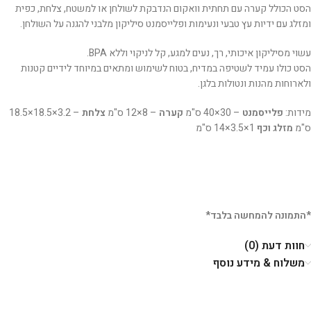
הסט הכולל קערה עם תחתית וואקום הנדבקת לשולחן או למשטח, צלחת, כפית
ומזלג עם ידיות עץ טבעי ונעימות ופלייסמנט סיליקון מלבני להגנה על השולחן.
עשוי מסיליקון איכותי, רך, נעים למגע, קל לניקוי וללא BPA.
הסט כולו עמיד לשטיפה במדיח, בטוח לשימוש ומתאים במיוחד לידיים קטנות
ולארוחות מהנות ונטולות בלגן.
מידות:
פלייסמנט
– ‎40×30 ס"מ
קערה
– ‎12×8 ס"מ
צלחת
– ‎18.5×18.5×3.2
ס"מ
מזלג וכף
‎14×3.5×1 ס"מ
*התמונה להמחשה בלבד*
חוות דעת (0)
משלוח & מידע נוסף