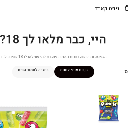
גיפט קארד
היי, כבר מלאו לך 18?
הכניסה והרכישה בחנות האתר מיועדת למי שמלאו לו 18 שנים בלבד.
כן, קח אותי לחנות
בחזרה לעמוד הבית
יפור שלי
מתכונים
מנוי ״אליטה פלוס״
חנות
פרסומים במדיה
צ