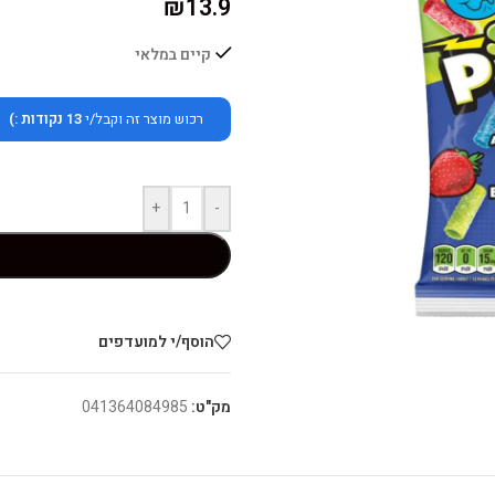
₪
13.9
קיים במלאי
רכוש מוצר זה וקבל/י
13
נקודות :)
+
-
הוסף/י למועדפים
מק"ט:
041364084985