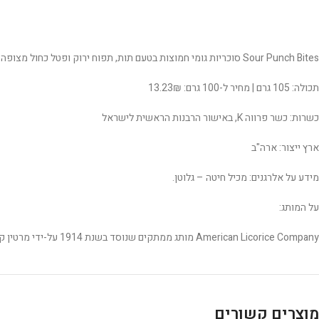
Sour Punch Bites סוכריות גומי חמוצות בטעם תות, תפוח ירוק ופטל כחול מצופה בשכבת סוכר. מגיעות בצורת מקלות קצרים, במרקם רך וגמיש שכיף לאכילה.
תכולה: 105 גרם | מחיר ל-100 גרם: 13.23₪
כשרות: כשר פרווה K, באישור הרבנות הראשית לישראל
ארץ ייצור: ארה"ב
מידע על אלרגנים: מכיל חיטה – גלוטן.
על המותג:
American Licorice Company מותג ממתקים שנוסד בשנת 1914 על-ידי מרטין קרטצ'מר בשיקגו. בתחילת דרכה החברה ייצרה ממתקים מסוג ליקריץ' שחור בלבד, ולאט-לאט התרחבה מעבר לליקריץ’ לממתקים חמוצים “סאור” שהפכו להצלחה.
מוצרים קשורים