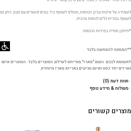
לשמירה על איכות וברק הכוסות, מומלץ לשטוף ביד במים פושרים עם סבון. ניתן גם
לשטוף במדיח כלים לנוחות מרבית.
*תיתכן סטייה במידות הכוסות.
**התמונה להמחשה בלבד
לתשומת לבכם: השם "מארז" מתייחס לשילוב המוצרים בלבד. המוצרים אינם
נארזים יחד כסט ואינם מגיעים באריזת מארז מיוחדת.
חוות דעת (0)
משלוח & מידע נוסף
מוצרים קשורים