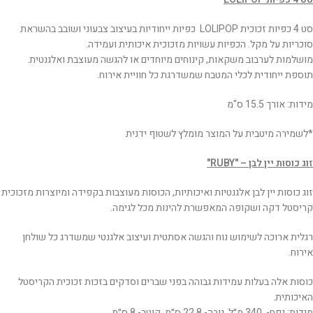
סט 4 כפיות זכוכית LOLIPOP כפיות ייחודיות בעיצוב צבעוני ושובב בהשראת
סוכריות על מקל. הכפיות עשויות מזכוכית איכותית ועמידה.
מושלמות לערבוב משקאות, קינוחים מיוחדים או להגשה מעוצבת ואלגנטית.
תוספת ייחודית לכלי המטבח שמשדרגת כל חוויית אירוח.
מידות: אורך 15.5 ס"מ
*לשמירה מיטבית על המוצר מומלץ לשטוף ידנית
זוג כוסות יין לבן – "RUBY"
זוג כוסות יין לבן אלגנטיות ואיכותיות, הכוסות מעוצבות בקפידה ומיוצרות מזכוכית
קריסטל דקה ושקופה המאפשרת להינות מכל לגימה.
רגלית ארוכה לשימוש נוח והגשה אסתטית ועיצוב אלגנטי שמשדרג כל שולחן
אירוח.
כוסות אלה בעלות עמידות גבוהה בפני שברים וסדקים בזכות זכוכית הקריסטל
האיכותית.
מידות: נפח- 340 מ״לֹ, גובה- 22.8 ס״מ, קוטר- 8 ס״מ