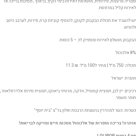
סנגריה מרעננת, פירותית, מושלמת לאירוח בימי הקיץ, בראנץ’, מסיבות בריכה או
לאירוח קליל במרפסת.
יש להעביר את תכולת הבקבוק לקנקן, להוסיף קוביות קרח, פירות, לערבב היטב
ולהגיש.
הבקבוק מושלם לאירוח ומספיק לכ – 5 כוסות.
8% אלכוהול
תכולה: 750 מ״ל | מחיר ל100 מ״ל: ₪ 11.3
תוצרת: ישראל
רכיבים: יין לבן, תמצית קמומיל, וודקה, מרטיני ביאנקו, תמצית סירופ אלדרפלאוור,
חומר משמר.
כשרות: כשר למהדרין בהשגחת הרבנות חולון בד"צ "בית יוסף"
אזהרה! צריכה מופרזת של אלכוהול מסכנת חיים ומזיקה לבריאות!
סט 4 כפיות LOLIPOP