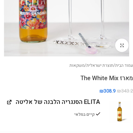
לחצו להגדלה
עמוד הבית
/
תוצרת ישראלית
/
משקאות
מארז The White Mix
₪
308.9
₪
343.2
ELITA הסנגריה הלבנה של אליטה
קיים במלאי